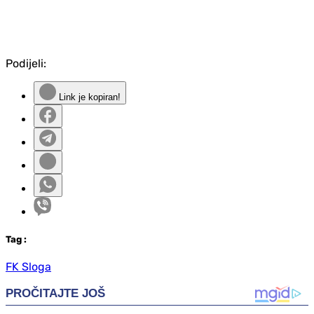
Podijeli:
Link je kopiran!
Tag
:
FK Sloga