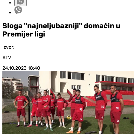
Sloga "najneljubazniji" domaćin u
Premijer ligi
Izvor:
ATV
24.10.2023
18:40