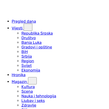
Pregled dana
Vijesti
Republika Srpska
Društvo
Banja Luka
Gradovi i opštine
BiH
Srbija
Region
Svijet
Ekonomija
Hronika
Magazin
Kultura
Scena
Nauka i tehnologija
Ljubav i seks
Zdravlje