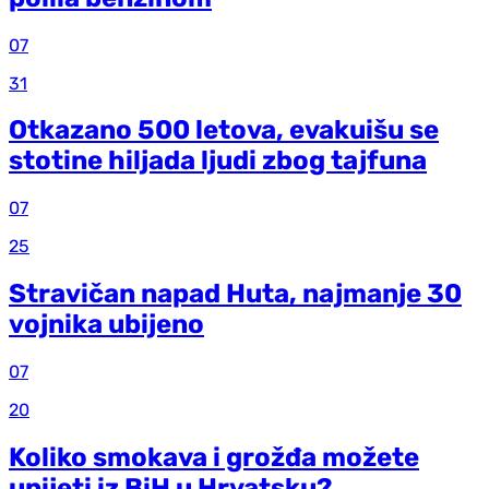
07
31
Otkazano 500 letova, evakuišu se
stotine hiljada ljudi zbog tajfuna
07
25
Stravičan napad Huta, najmanje 30
vojnika ubijeno
07
20
Koliko smokava i grožđa možete
unijeti iz BiH u Hrvatsku?