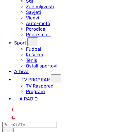
Stil
Zanimljivosti
Savjeti
Vicevi
Auto-moto
Porodica
Pitali smo...
Sport
Fudbal
Košarka
Tenis
Ostali sportovi
Arhiva
TV PROGRAM
ТV Raspored
Program
A RADIO
L