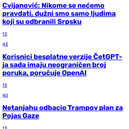
Cvijanović: Nikome se nećemo
pravdati, dužni smo samo ljudima
koji su odbranili Srpsku
13
43
Korisnici besplatne verzije ČetGPT-
ja sada imaju neograničen broj
poruka, poručuje OpenAI
13
40
Netanjahu odbacio Trampov plan za
Pojas Gaze
13