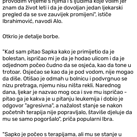
provodim vrijeme s njima i s ljudima koje volim jer
znam da život leti i da je dovoljan jedan ljekarski
pregled da se sve zauvijek promijeni", ističe
Ibrahimović, navodi Alo.
Otkrio je detalje borbe.
"Kad sam pitao Sapka kako je primijetio da je
bolestan, ispričao mi je da je hodao ulicom i da je
odjednom počeo čudno da se osjeća, kao da tone u
trotoar. Osjećao se kao da je pod vodom, nije mogao
da diše. Otišao je odmah u bolnicu i podvrgnuo se
nizu pretraga, njemu nisu ništa rekli. Narednog
dana, ljekar je nazvao mog oca i sve mu ispričao -
pitao ga je kakva je u pitanju leukemija i dobio je
odgovor "agresivna", a nažalost stanje se nakon
početnih terapija nije popravljalo, štaviše djeluje da
mu se samo pogoršalo", priča popularni Ibra.
"Sapko je počeo s terapijama, ali mu se stanje u