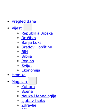
Pregled dana
Vijesti
Republika Srpska
Društvo
Banja Luka
Gradovi i opštine
BiH
Srbija
Region
Svijet
Ekonomija
Hronika
Magazin
Kultura
Scena
Nauka i tehnologija
Ljubav i seks
Zdravlje