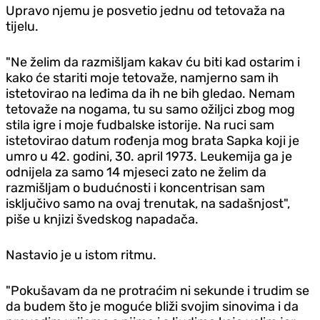
Upravo njemu je posvetio jednu od tetovaža na
tijelu.
"Ne želim da razmišljam kakav ću biti kad ostarim i
kako će stariti moje tetovaže, namjerno sam ih
istetovirao na leđima da ih ne bih gledao. Nemam
tetovaže na nogama, tu su samo ožiljci zbog mog
stila igre i moje fudbalske istorije. Na ruci sam
istetovirao datum rođenja mog brata Sapka koji je
umro u 42. godini, 30. april 1973. Leukemija ga je
odnijela za samo 14 mjeseci zato ne želim da
razmišljam o budućnosti i koncentrisan sam
isključivo samo na ovaj trenutak, na sadašnjost",
piše u knjizi švedskog napadača.
Nastavio je u istom ritmu.
"Pokušavam da ne protraćim ni sekunde i trudim se
da budem što je moguće bliži svojim sinovima i da