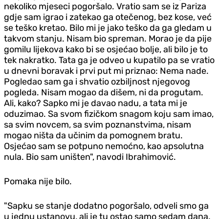
nekoliko mjeseci pogoršalo. Vratio sam se iz Pariza
gdje sam igrao i zatekao ga otečenog, bez kose, već
se teško kretao. Bilo mi je jako teško da ga gledam u
takvom stanju. Nisam bio spreman. Morao je da pije
gomilu lijekova kako bi se osjećao bolje, ali bilo je to
tek nakratko. Tata ga je odveo u kupatilo pa se vratio
u dnevni boravak i prvi put mi priznao: Nema nade.
Pogledao sam ga i shvatio ozbiljnost njegovog
pogleda. Nisam mogao da dišem, ni da progutam.
Ali, kako? Sapko mi je davao nadu, a tata mi je
oduzimao. Sa svom fizičkom snagom koju sam imao,
sa svim novcem, sa svim poznanstvima, nisam
mogao ništa da učinim da pomognem bratu.
Osjećao sam se potpuno nemoćno, kao apsolutna
nula. Bio sam uništen", navodi Ibrahimović.
Pomaka nije bilo.
"Sapku se stanje dodatno pogoršalo, odveli smo ga
u jednu ustanovu, ali je tu ostao samo sedam dana.