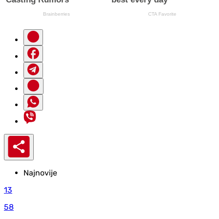
Najnovije
13
58