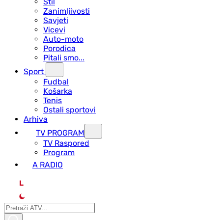
Stil
Zanimljivosti
Savjeti
Vicevi
Auto-moto
Porodica
Pitali smo...
Sport
Fudbal
Košarka
Tenis
Ostali sportovi
Arhiva
TV PROGRAM
ТV Raspored
Program
A RADIO
L