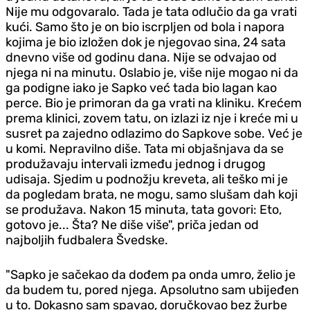
Nije mu odgovaralo. Tada je tata odlučio da ga vrati
kući. Samo što je on bio iscrpljen od bola i napora
kojima je bio izložen dok je njegovao sina, 24 sata
dnevno više od godinu dana. Nije se odvajao od
njega ni na minutu. Oslabio je, više nije mogao ni da
ga podigne iako je Sapko već tada bio lagan kao
perce. Bio je primoran da ga vrati na kliniku. Krećem
prema klinici, zovem tatu, on izlazi iz nje i kreće mi u
susret pa zajedno odlazimo do Sapkove sobe. Već je
u komi. Nepravilno diše. Tata mi objašnjava da se
produžavaju intervali između jednog i drugog
udisaja. Sjedim u podnožju kreveta, ali teško mi je
da pogledam brata, ne mogu, samo slušam dah koji
se produžava. Nakon 15 minuta, tata govori: Eto,
gotovo je... Šta? Ne diše više", priča jedan od
najboljih fudbalera Švedske.
"Sapko je sačekao da dođem pa onda umro, želio je
da budem tu, pored njega. Apsolutno sam ubijeđen
u to. Dokasno sam spavao, doručkovao bez žurbe