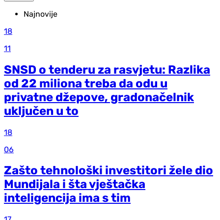
Najnovije
18
11
SNSD o tenderu za rasvjetu: Razlika
od 22 miliona treba da odu u
privatne džepove, gradonačelnik
uključen u to
18
06
Zašto tehnološki investitori žele dio
Mundijala i šta vještačka
inteligencija ima s tim
17