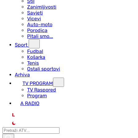
Stil
Zanimljivosti
Savjeti
Vicevi
Auto-moto
Porodica
Pitali smo...
Sport
Fudbal
Košarka
Tenis
Ostali sportovi
Arhiva
TV PROGRAM
ТV Raspored
Program
A RADIO
L