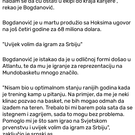
nadam se da ću ostati u ekipi do kraja karijere",
rekao je Bogdanović.
Bogdanović je u martu produžio sa Hoksima ugovor
na još četiri godine za 68 miliona dolara.
"Uvijek volim da igram za Srbiju"
Bogdanović je istakao da je u odličnoj formi došao u
Atlantu, te da mu je igranje za reprezentaciju na
Mundobasketu mnogo značilo.
"Nisam bio u optimalnom stanju ranijih godina kada
je trening kamp u pitanju. Na primjer, da me je neki
klinac pozvao na basket, ne bih mogao odmah da
izađem na teren. Trebalo bi mi barem pola sata da se
istegnem i zagrijem, sada to mogu bez problema.
Pomoglo mi je što sam igrao na Svjetskom
prvenstvu i uvijek volim da igram za Srbiju",
zaključio je srpski as.