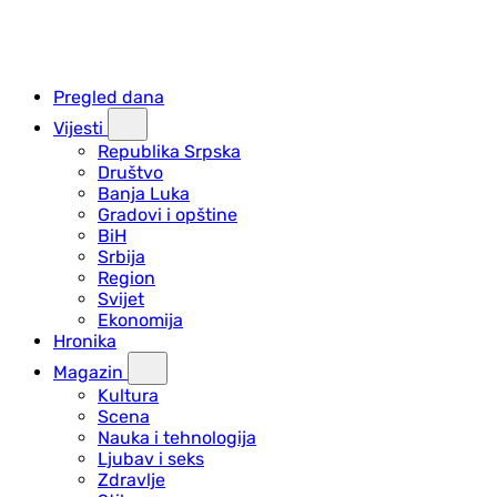
Pregled dana
Vijesti
Republika Srpska
Društvo
Banja Luka
Gradovi i opštine
BiH
Srbija
Region
Svijet
Ekonomija
Hronika
Magazin
Kultura
Scena
Nauka i tehnologija
Ljubav i seks
Zdravlje