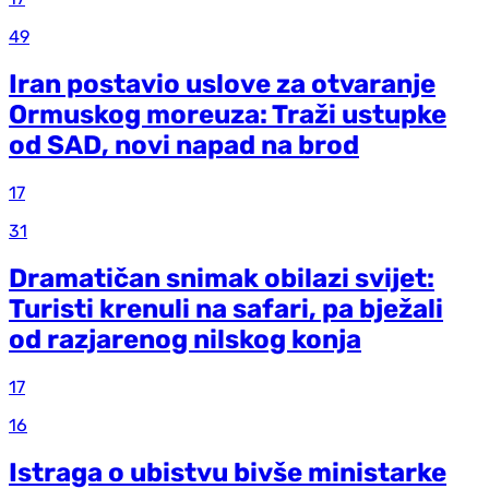
49
Iran postavio uslove za otvaranje
Ormuskog moreuza: Traži ustupke
od SAD, novi napad na brod
17
31
Dramatičan snimak obilazi svijet:
Turisti krenuli na safari, pa bježali
od razjarenog nilskog konja
17
16
Istraga o ubistvu bivše ministarke