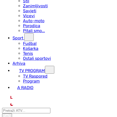
Stil
Zanimljivosti
Savjeti
Vicevi
Auto-moto
Porodica
Pitali smo...
Sport
Fudbal
Košarka
Tenis
Ostali sportovi
Arhiva
TV PROGRAM
ТV Raspored
Program
A RADIO
L