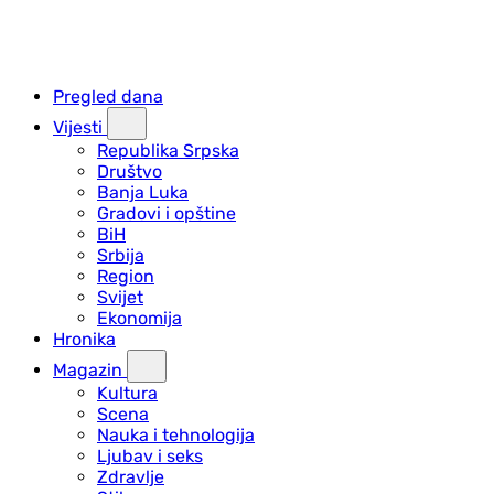
Pregled dana
Vijesti
Republika Srpska
Društvo
Banja Luka
Gradovi i opštine
BiH
Srbija
Region
Svijet
Ekonomija
Hronika
Magazin
Kultura
Scena
Nauka i tehnologija
Ljubav i seks
Zdravlje