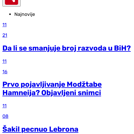
Najnovije
11
21
Da li se smanjuje broj razvoda u BiH?
11
16
Prvo pojavljivanje Modžtabe
Hamneija? Objavljeni snimci
11
08
Šakil pecnuo Lebrona