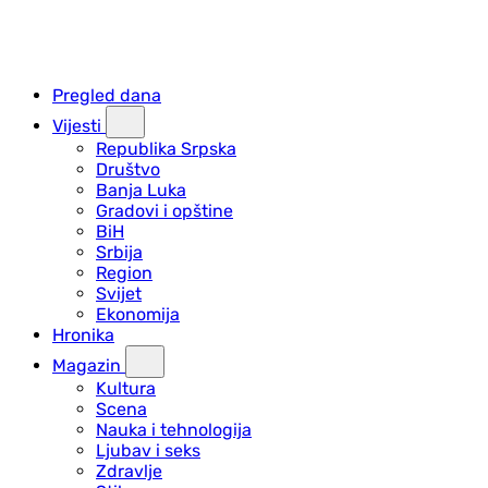
Pregled dana
Vijesti
Republika Srpska
Društvo
Banja Luka
Gradovi i opštine
BiH
Srbija
Region
Svijet
Ekonomija
Hronika
Magazin
Kultura
Scena
Nauka i tehnologija
Ljubav i seks
Zdravlje