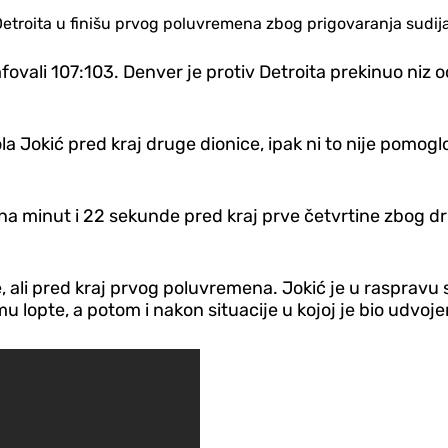
 Detroita u finišu prvog poluvremena zbog prigovaranja sudij
umfovali 107:103. Denver je protiv Detroita prekinuo niz
ola Jokić pred kraj druge dionice, ipak ni to nije pomogl
na minut i 22 sekunde pred kraj prve četvrtine zbog dr
e, ali pred kraj prvog poluvremena. Jokić je u raspravu
mu lopte, a potom i nakon situacije u kojoj je bio udvoje