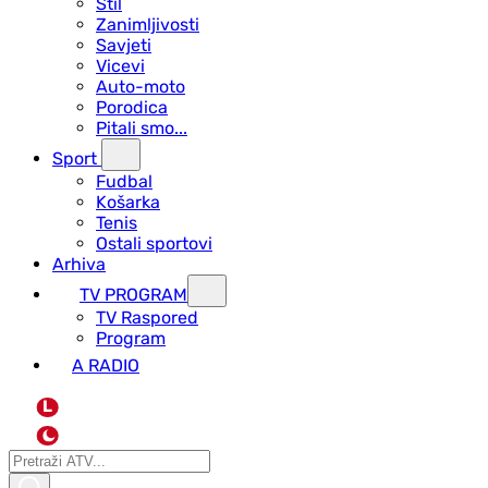
Stil
Zanimljivosti
Savjeti
Vicevi
Auto-moto
Porodica
Pitali smo...
Sport
Fudbal
Košarka
Tenis
Ostali sportovi
Arhiva
TV PROGRAM
ТV Raspored
Program
A RADIO
L