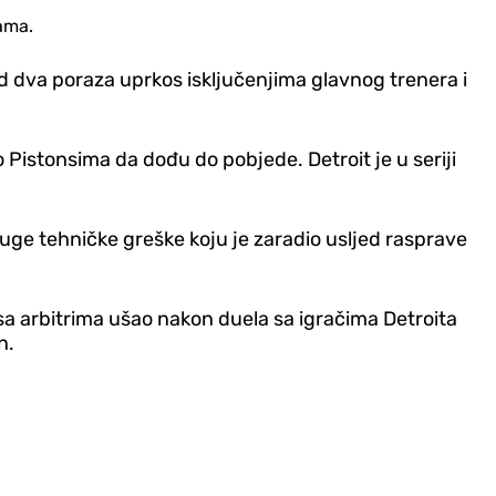
ama.
 od dva poraza uprkos isključenjima glavnog trenera i
o Pistonsima da dođu do pobjede. Detroit je u seriji
uge tehničke greške koju je zaradio usljed rasprave
 sa arbitrima ušao nakon duela sa igračima Detroita
n.