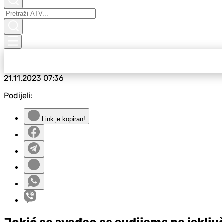
21.11.2023
07:36
Podijeli:
Link je kopiran!
Jokić se svađao sa sudijama pa isklju