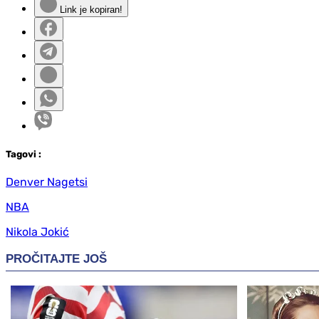
Link je kopiran!
Tag
ovi
:
Denver Nagetsi
NBA
Nikola Jokić