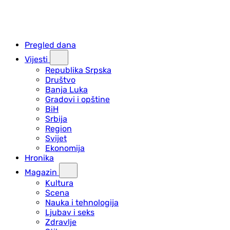
Pregled dana
Vijesti
Republika Srpska
Društvo
Banja Luka
Gradovi i opštine
BiH
Srbija
Region
Svijet
Ekonomija
Hronika
Magazin
Kultura
Scena
Nauka i tehnologija
Ljubav i seks
Zdravlje