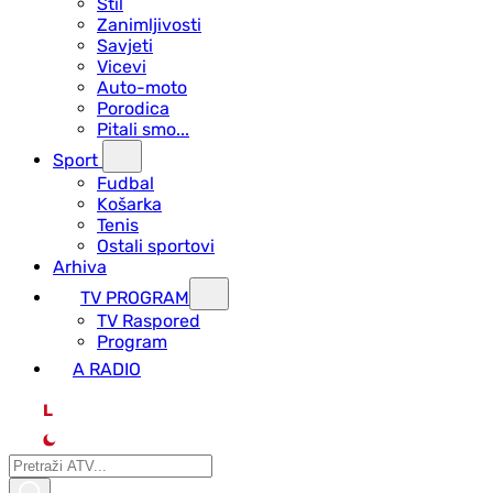
Stil
Zanimljivosti
Savjeti
Vicevi
Auto-moto
Porodica
Pitali smo...
Sport
Fudbal
Košarka
Tenis
Ostali sportovi
Arhiva
TV PROGRAM
ТV Raspored
Program
A RADIO
L