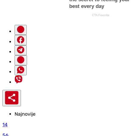
Najnovije
14
56