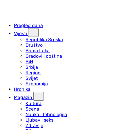
Pregled dana
Vijesti
Republika Srpska
Društvo
Banja Luka
Gradovi i opštine
BiH
Srbija
Region
Svijet
Ekonomija
Hronika
Magazin
Kultura
Scena
Nauka i tehnologija
Ljubav i seks
Zdravlje