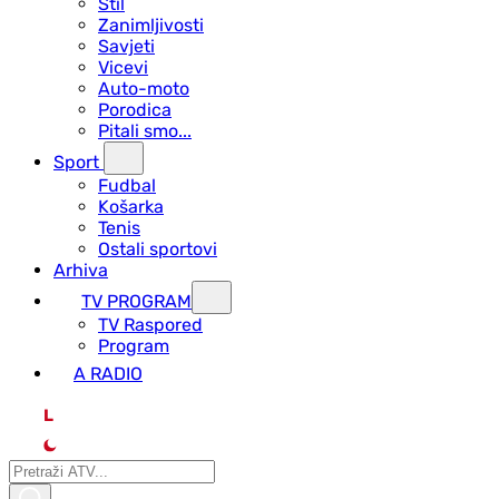
Stil
Zanimljivosti
Savjeti
Vicevi
Auto-moto
Porodica
Pitali smo...
Sport
Fudbal
Košarka
Tenis
Ostali sportovi
Arhiva
TV PROGRAM
ТV Raspored
Program
A RADIO
L