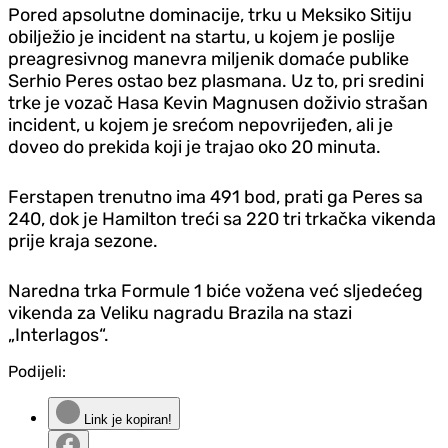
Pored apsolutne dominacije, trku u Meksiko Sitiju
obilježio je incident na startu, u kojem je poslije
preagresivnog manevra miljenik domaće publike
Serhio Peres ostao bez plasmana. Uz to, pri sredini
trke je vozač Hasa Kevin Magnusen doživio strašan
incident, u kojem je srećom nepovrijeđen, ali je
doveo do prekida koji je trajao oko 20 minuta.
Ferstapen trenutno ima 491 bod, prati ga Peres sa
240, dok je Hamilton treći sa 220 tri trkačka vikenda
prije kraja sezone.
Naredna trka Formule 1 biće vožena već sljedećeg
vikenda za Veliku nagradu Brazila na stazi
„Interlagos“.
Podijeli:
Link je kopiran!