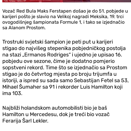
Vozač Red Bula Maks Ferstapen došao je do 51. pobjede u
karijeri pošto je slavio na Velikoj nagradi Meksika, 19. trci
ovogodišnjeg šampionata Formule 1, i tako se izjednačio
sa Alanom Prostom.
Trostruki svjetski šampion je peti put u karijeri
stigao do najvišeg stepenika pobjedničkog postolja
na stazi „Ermanos Rodriges“ i ujedno je upisao 16.
pobjedu ove sezone, čime je dodatno pomjerio
sopstveni rekord. Time što se izjednačio sa Prostom
stigao je do četvrtog mjesta po broju trijumfa u
istoriji, a ispred su sada samo Sebastijan Fetel sa 53,
Mihael Šumaher sa 91 i rekorder Luis Hamilton koji
ima 103.
Najbliži holandskom automobilisti bio je baš
Hamilton u Mercedesu, dok je treći bio vozač
Ferarija Šarl Lekler.