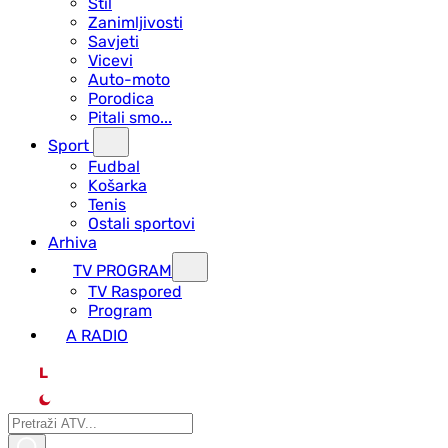
Stil
Zanimljivosti
Savjeti
Vicevi
Auto-moto
Porodica
Pitali smo...
Sport
Fudbal
Košarka
Tenis
Ostali sportovi
Arhiva
TV PROGRAM
ТV Raspored
Program
A RADIO
L