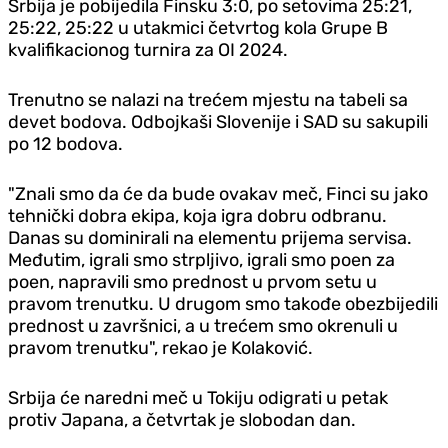
Srbija je pobijedila Finsku 3:0, po setovima 25:21,
25:22, 25:22 u utakmici četvrtog kola Grupe B
kvalifikacionog turnira za OI 2024.
Trenutno se nalazi na trećem mjestu na tabeli sa
devet bodova. Odbojkaši Slovenije i SAD su sakupili
po 12 bodova.
"Znali smo da će da bude ovakav meč, Finci su jako
tehnički dobra ekipa, koja igra dobru odbranu.
Danas su dominirali na elementu prijema servisa.
Međutim, igrali smo strpljivo, igrali smo poen za
poen, napravili smo prednost u prvom setu u
pravom trenutku. U drugom smo takođe obezbijedili
prednost u završnici, a u trećem smo okrenuli u
pravom trenutku", rekao je Kolaković.
Srbija će naredni meč u Tokiju odigrati u petak
protiv Japana, a četvrtak je slobodan dan.