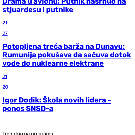
Drama u avionu: Putnik nasrnuo na
stjuardesu i putnike
21
27
Potopljena treća barža na Dunavu:
Rumunija pokušava da sačuva dotok
vode do nuklearne elektrane
21
20
Igor Dodik: Škola novih lidera -
ponos SNSD-a
Trenutno na programu