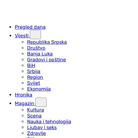
Pregled dana
Vijesti
Republika Srpska
Društvo
Banja Luka
Gradovi i opštine
BiH
Srbija
Region
Svijet
Ekonomija
Hronika
Magazin
Kultura
Scena
Nauka i tehnologija
Ljubav i seks
Zdravlje