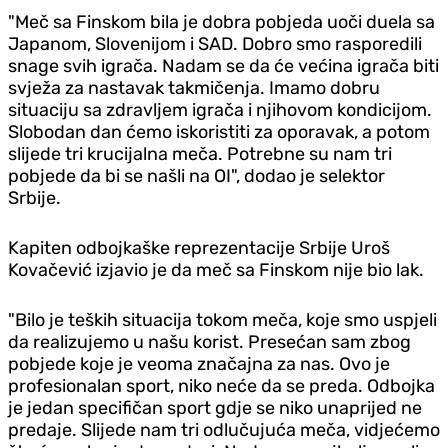
"Meč sa Finskom bila je dobra pobjeda uoči duela sa
Japanom, Slovenijom i SAD. Dobro smo rasporedili
snage svih igrača. Nadam se da će većina igrača biti
svježa za nastavak takmičenja. Imamo dobru
situaciju sa zdravljem igrača i njihovom kondicijom.
Slobodan dan ćemo iskoristiti za oporavak, a potom
slijede tri krucijalna meča. Potrebne su nam tri
pobjede da bi se našli na OI", dodao je selektor
Srbije.
Kapiten odbojkaške reprezentacije Srbije Uroš
Kovačević izjavio je da meč sa Finskom nije bio lak.
"Bilo je teških situacija tokom meča, koje smo uspjeli
da realizujemo u našu korist. Presećan sam zbog
pobjede koje je veoma značajna za nas. Ovo je
profesionalan sport, niko neće da se preda. Odbojka
je jedan specifičan sport gdje se niko unaprijed ne
predaje. Slijede nam tri odlučujuća meča, vidjećemo