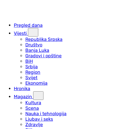
Pregled dana
Vijesti
Republika Srpska
Društvo
Banja Luka
Gradovi i opštine
BiH
Srbija
Region
Svijet
Ekonomija
Hronika
Magazin
Kultura
Scena
Nauka i tehnologija
Ljubav i seks
Zdravlje