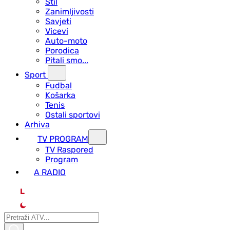
Stil
Zanimljivosti
Savjeti
Vicevi
Auto-moto
Porodica
Pitali smo...
Sport
Fudbal
Košarka
Tenis
Ostali sportovi
Arhiva
TV PROGRAM
ТV Raspored
Program
A RADIO
L