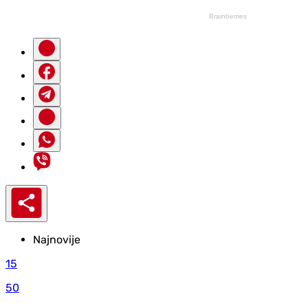
Najnovije
15
50