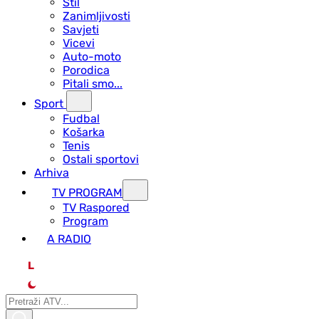
Stil
Zanimljivosti
Savjeti
Vicevi
Auto-moto
Porodica
Pitali smo...
Sport
Fudbal
Košarka
Tenis
Ostali sportovi
Arhiva
TV PROGRAM
ТV Raspored
Program
A RADIO
L