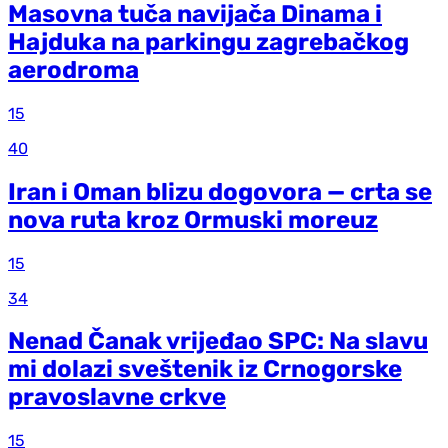
Masovna tuča navijača Dinama i
Hajduka na parkingu zagrebačkog
aerodroma
15
40
Iran i Oman blizu dogovora — crta se
nova ruta kroz Ormuski moreuz
15
34
Nenad Čanak vrijeđao SPC: Na slavu
mi dolazi sveštenik iz Crnogorske
pravoslavne crkve
15