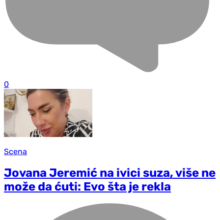
0
Scena
Jovana Jeremić na ivici suza, više ne
može da ćuti: Evo šta je rekla