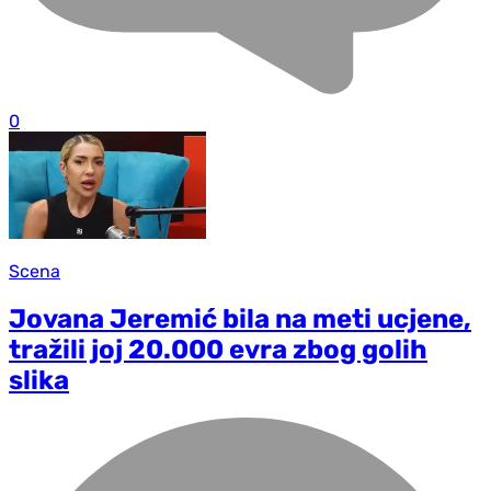
0
Scena
Jovana Jeremić bila na meti ucjene,
tražili joj 20.000 evra zbog golih
slika