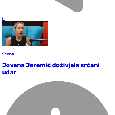
0
Scena
Jovana Jeremić doživjela srčani
udar