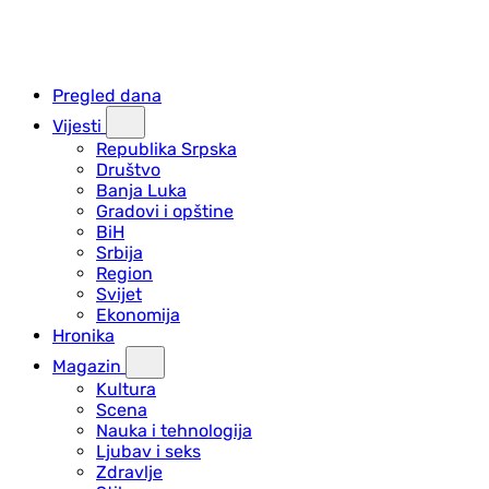
Pregled dana
Vijesti
Republika Srpska
Društvo
Banja Luka
Gradovi i opštine
BiH
Srbija
Region
Svijet
Ekonomija
Hronika
Magazin
Kultura
Scena
Nauka i tehnologija
Ljubav i seks
Zdravlje