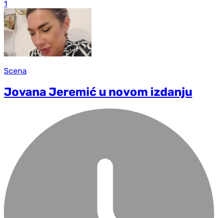
1
Scena
Jovana Jeremić u novom izdanju