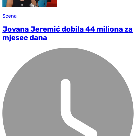
Scena
Jovana Jeremić dobila 44 miliona za
mjesec dana