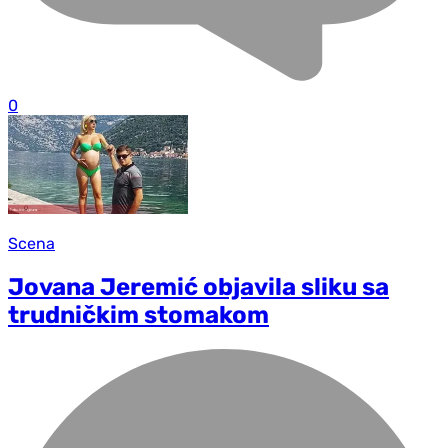
0
Scena
Jovana Jeremić objavila sliku sa
trudničkim stomakom