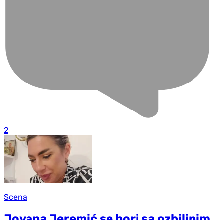
2
Scena
Jovana Jeremić se bori sa ozbiljnim