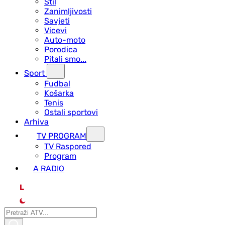
Stil
Zanimljivosti
Savjeti
Vicevi
Auto-moto
Porodica
Pitali smo...
Sport
Fudbal
Košarka
Tenis
Ostali sportovi
Arhiva
TV PROGRAM
ТV Raspored
Program
A RADIO
L