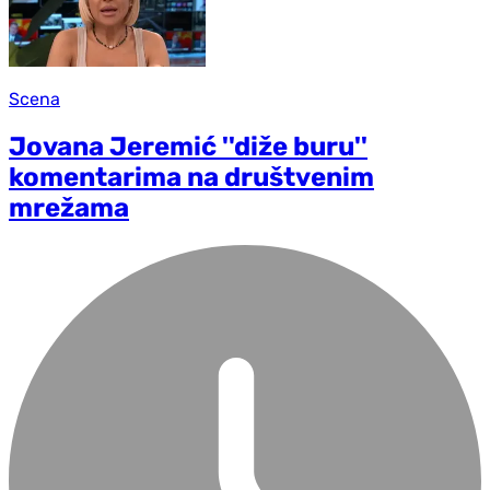
Scena
Jovana Jeremić ''diže buru''
komentarima na društvenim
mrežama