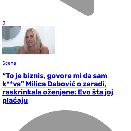
0
Scena
“To je biznis, govore mi da sam
k**va” Milica Dabović o zaradi,
raskrinkala oženjene: Evo šta joj
plaćaju