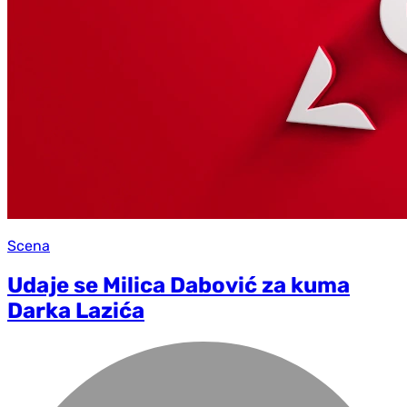
Scena
Udaje se Milica Dabović za kuma
Darka Lazića