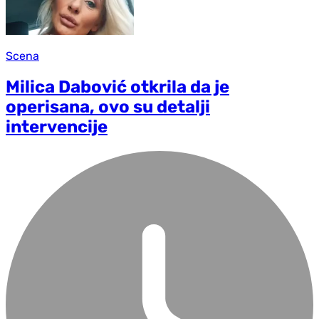
Scena
Milica Dabović otkrila da je
operisana, ovo su detalji
intervencije