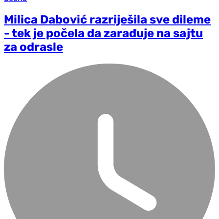
Milica Dabović razriješila sve dileme
- tek je počela da zarađuje na sajtu
za odrasle