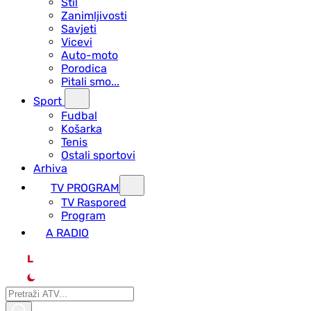
Stil
Zanimljivosti
Savjeti
Vicevi
Auto-moto
Porodica
Pitali smo...
Sport
Fudbal
Košarka
Tenis
Ostali sportovi
Arhiva
TV PROGRAM
ТV Raspored
Program
A RADIO
L