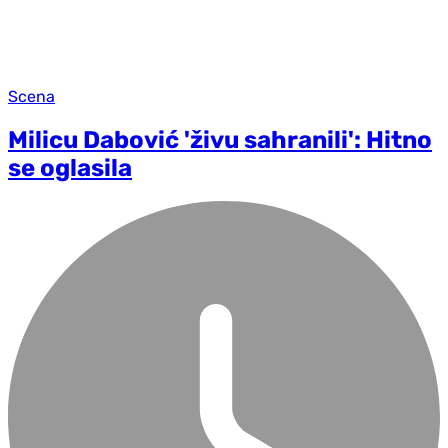
Scena
Milicu Dabović 'živu sahranili': Hitno
se oglasila