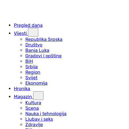
Pregled dana
Vijesti
Republika Srpska
Društvo
Banja Luka
Gradovi i opštine
BiH
Srbija
Region
Svijet
Ekonomija
Hronika
Magazin
Kultura
Scena
Nauka i tehnologija
Ljubav i seks
Zdravlje