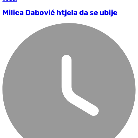
Milica Dabović htjela da se ubije