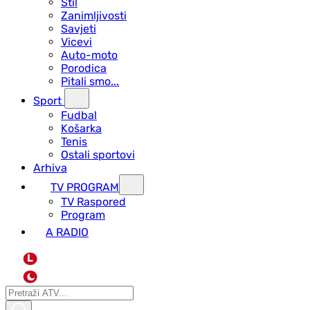
Stil
Zanimljivosti
Savjeti
Vicevi
Auto-moto
Porodica
Pitali smo...
Sport
Fudbal
Košarka
Tenis
Ostali sportovi
Arhiva
TV PROGRAM
ТV Raspored
Program
A RADIO
L