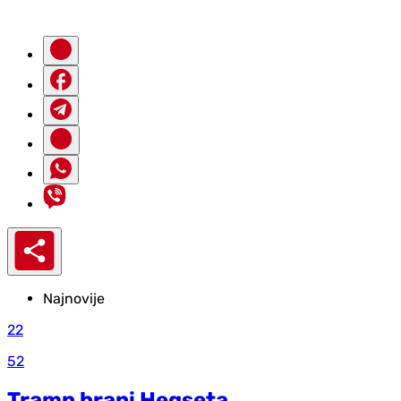
Najnovije
22
52
Tramp brani Hegseta