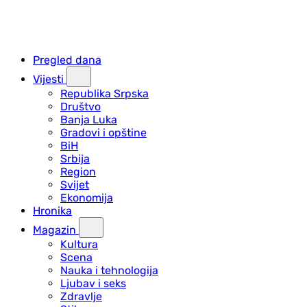
Pregled dana
Vijesti
Republika Srpska
Društvo
Banja Luka
Gradovi i opštine
BiH
Srbija
Region
Svijet
Ekonomija
Hronika
Magazin
Kultura
Scena
Nauka i tehnologija
Ljubav i seks
Zdravlje