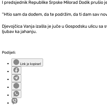
I predsjednik Republike Srpske Milorad Dodik prušio je
''Htio sam da dođem, da te podržim, da ti dam sav novac
Djevojčica Vanja izašla je juče u Gospodsku ulicu sa s
ljubav ka jahanju.
Podijeli:
Link je kopiran!