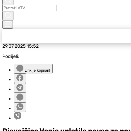
29.07.2025
15:52
Podijeli:
Link je kopiran!
Djevojčica Vanja uplatila novac za n