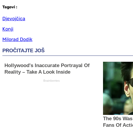
Tag
ovi
:
Djevojčica
Konji
Milorad Dodik