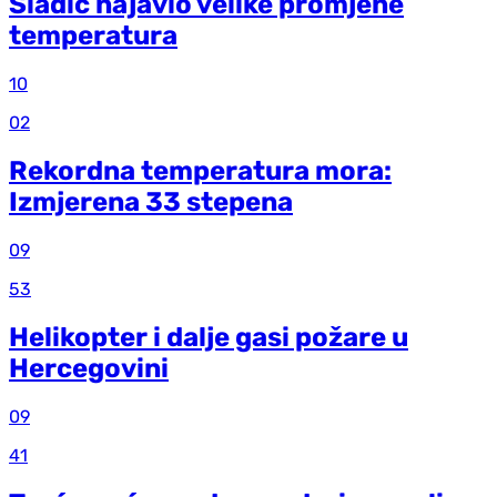
Sladić najavio velike promjene
temperatura
10
02
Rekordna temperatura mora:
Izmjerena 33 stepena
09
53
Helikopter i dalje gasi požare u
Hercegovini
09
41