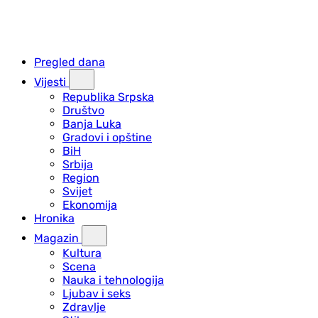
Pregled dana
Vijesti
Republika Srpska
Društvo
Banja Luka
Gradovi i opštine
BiH
Srbija
Region
Svijet
Ekonomija
Hronika
Magazin
Kultura
Scena
Nauka i tehnologija
Ljubav i seks
Zdravlje