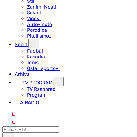
Stil
Zanimljivosti
Savjeti
Vicevi
Auto-moto
Porodica
Pitali smo...
Sport
Fudbal
Košarka
Tenis
Ostali sportovi
Arhiva
TV PROGRAM
ТV Raspored
Program
A RADIO
L