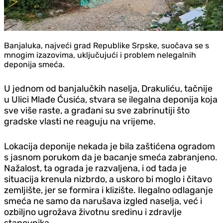
Banjaluka, najveći grad Republike Srpske, suočava se s
mnogim izazovima, uključujući i problem nelegalnih
deponija smeća.
U jednom od banjalučkih naselja, Drakuliću, tačnije
u Ulici Mlađe Ćusića, stvara se ilegalna deponija koja
sve više raste, a građani su sve zabrinutiji što
gradske vlasti ne reaguju na vrijeme.
Lokacija deponije nekada je bila zaštićena ogradom
s jasnom porukom da je bacanje smeća zabranjeno.
Nažalost, ta ograda je razvaljena, i od tada je
situacija krenula nizbrdo, a uskoro bi moglo i čitavo
zemljište, jer se formira i klizište. Ilegalno odlaganje
smeća ne samo da narušava izgled naselja, već i
ozbiljno ugrožava životnu sredinu i zdravlje
stanovnika.