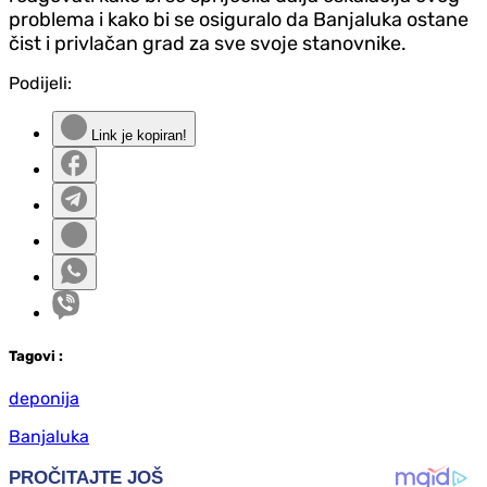
problema i kako bi se osiguralo da Banjaluka ostane
čist i privlačan grad za sve svoje stanovnike.
Podijeli:
Link je kopiran!
Tag
ovi
:
deponija
Banjaluka