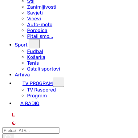
Stil
Zanimljivosti
Savjeti
Vicevi
Auto-moto
Porodica
Pitali smo...
Sport
Fudbal
Košarka
Tenis
Ostali sportovi
Arhiva
TV PROGRAM
ТV Raspored
Program
A RADIO
L