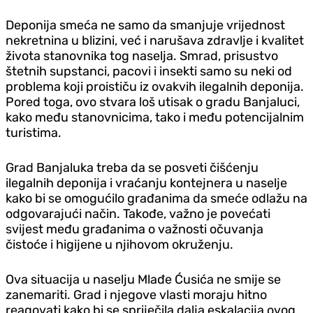
Deponija smeća ne samo da smanjuje vrijednost
nekretnina u blizini, već i narušava zdravlje i kvalitet
života stanovnika tog naselja. Smrad, prisustvo
štetnih supstanci, pacovi i insekti samo su neki od
problema koji proističu iz ovakvih ilegalnih deponija.
Pored toga, ovo stvara loš utisak o gradu Banjaluci,
kako među stanovnicima, tako i među potencijalnim
turistima.
Grad Banjaluka treba da se posveti čišćenju
ilegalnih deponija i vraćanju kontejnera u naselje
kako bi se omogućilo građanima da smeće odlažu na
odgovarajući način. Takođe, važno je povećati
svijest među građanima o važnosti očuvanja
čistoće i higijene u njihovom okruženju.
Ova situacija u naselju Mlađe Ćusića ne smije se
zanemariti. Grad i njegove vlasti moraju hitno
reagovati kako bi se spriječila dalja eskalacija ovog