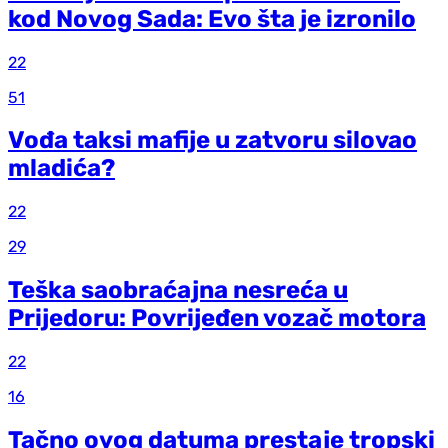
kod Novog Sada: Evo šta je izronilo
22
51
Vođa taksi mafije u zatvoru silovao
mladića?
22
29
Teška saobraćajna nesreća u
Prijedoru: Povrijeđen vozač motora
22
16
Tačno ovog datuma prestaje tropski