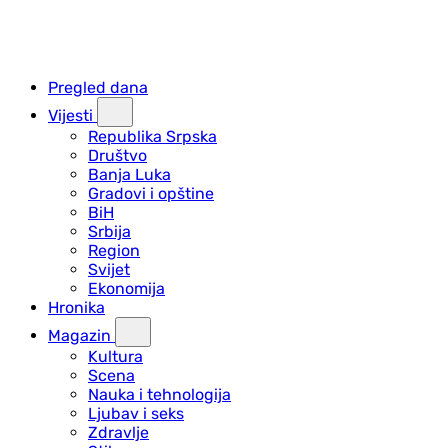
Pregled dana
Vijesti
Republika Srpska
Društvo
Banja Luka
Gradovi i opštine
BiH
Srbija
Region
Svijet
Ekonomija
Hronika
Magazin
Kultura
Scena
Nauka i tehnologija
Ljubav i seks
Zdravlje