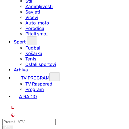
Stil
Zanimljivosti
Savjeti
Vicevi
Auto-moto
Porodica
Pitali smo...
Sport
Fudbal
Košarka
Tenis
Ostali sportovi
Arhiva
TV PROGRAM
ТV Raspored
Program
A RADIO
L