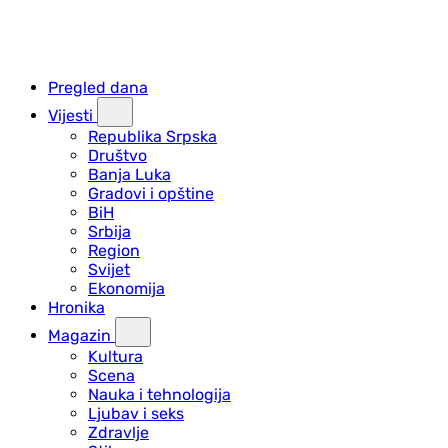
Pregled dana
Vijesti
Republika Srpska
Društvo
Banja Luka
Gradovi i opštine
BiH
Srbija
Region
Svijet
Ekonomija
Hronika
Magazin
Kultura
Scena
Nauka i tehnologija
Ljubav i seks
Zdravlje