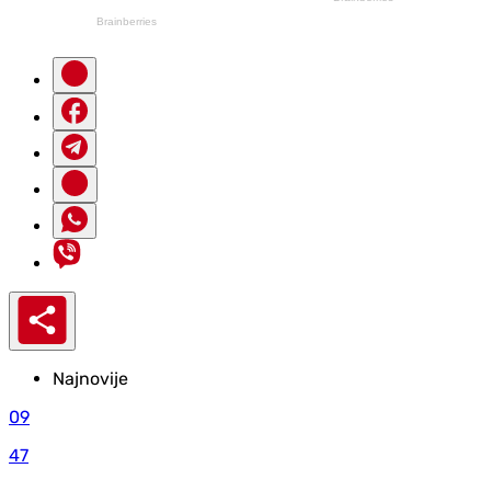
Najnovije
09
47