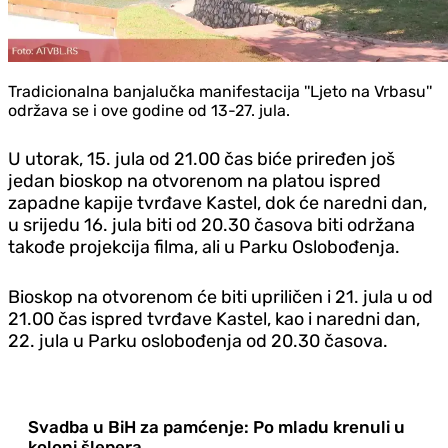
Tradicionalna banjalučka manifestacija ''Ljeto na Vrbasu''
održava se i ove godine od 13-27. jula.
U utorak, 15. jula od 21.00 čas biće priređen još
jedan bioskop na otvorenom na platou ispred
zapadne kapije tvrđave Kastel, dok će naredni dan,
u srijedu 16. jula biti od 20.30 časova biti održana
takođe projekcija filma, ali u Parku Oslobođenja.
Bioskop na otvorenom će biti upriličen i 21. jula u od
21.00 čas ispred tvrđave Kastel, kao i naredni dan,
22. jula u Parku oslobođenja od 20.30 časova.
Svadba u BiH za pamćenje: Po mladu krenuli u
koloni šlepera