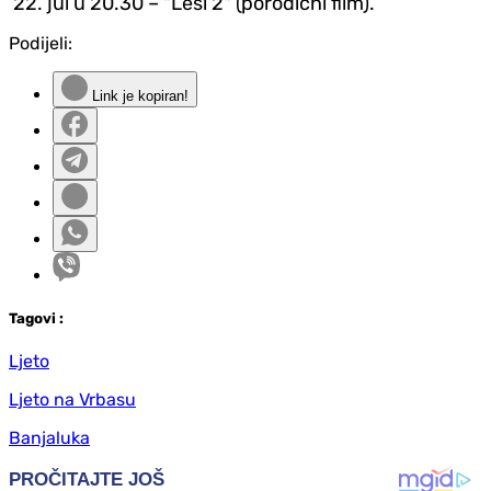
22. jul u 20.30 – "Lesi 2" (porodični film).
Podijeli:
Link je kopiran!
Tag
ovi
:
Ljeto
Ljeto na Vrbasu
Banjaluka