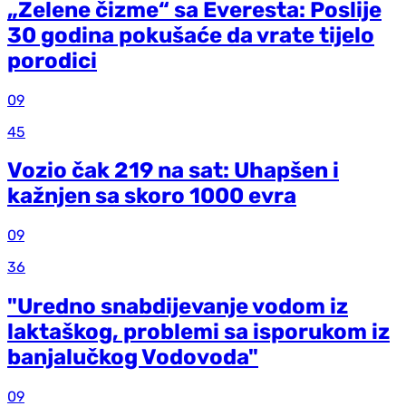
„Zelene čizme“ sa Everesta: Poslije
30 godina pokušaće da vrate tijelo
porodici
09
45
Vozio čak 219 na sat: Uhapšen i
kažnjen sa skoro 1000 evra
09
36
"Uredno snabdijevanje vodom iz
laktaškog, problemi sa isporukom iz
banjalučkog Vodovoda"
09