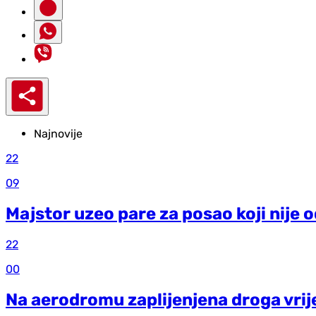
Najnovije
22
09
Majstor uzeo pare za posao koji nije 
22
00
Na aerodromu zaplijenjena droga vrij