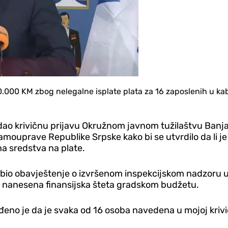
0.000 KM zbog nelegalne isplate plata za 16 zaposlenih u ka
edao krivičnu prijavu Okružnom javnom tužilaštvu Banjal
 samouprave Republike Srpske kako bi se utvrdilo da li 
na sredstva na plate.
dobio obavještenje o izvršenom inspekcijskom nadzoru u
 nanesena finansijska šteta gradskom budžetu.
đeno je da je svaka od 16 osoba navedena u mojoj krivič