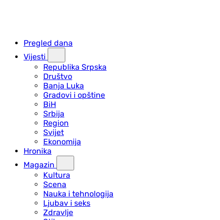
Pregled dana
Vijesti
Republika Srpska
Društvo
Banja Luka
Gradovi i opštine
BiH
Srbija
Region
Svijet
Ekonomija
Hronika
Magazin
Kultura
Scena
Nauka i tehnologija
Ljubav i seks
Zdravlje