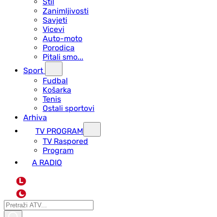
Stil
Zanimljivosti
Savjeti
Vicevi
Auto-moto
Porodica
Pitali smo...
Sport
Fudbal
Košarka
Tenis
Ostali sportovi
Arhiva
TV PROGRAM
ТV Raspored
Program
A RADIO
L