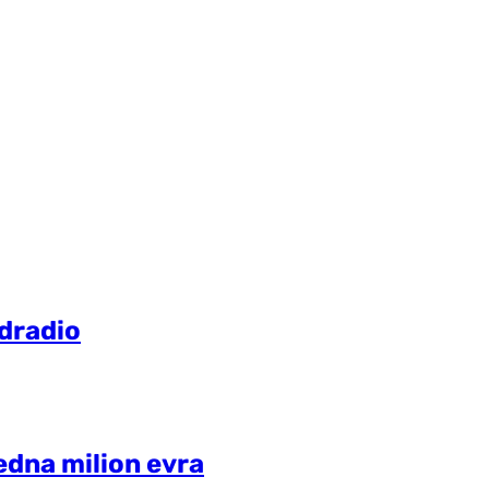
odradio
edna milion evra