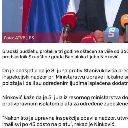
Gradski budžet u protekle tri godine oštećen za više od 36
predsjednik Skupštine grada Banjaluka Ljubo Ninković.
On je podsjetio da je 8. juna protiv Stanivukovića pr
inspekcijski nadzor pri Ministarstvu uprave i lokalne
položaja i da li su određenim ljudima isplaćena dodat
Ninković kaže da je 5. jula iz resornog ministarstva 
protivpravnom isplatom plata za određene zaposlene
"Nakon što je upravna inspekcija obavila nadzor, utvr
imali svi po 45 odsto na platu", rekao je Ninković.