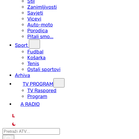
Stil
Zanimljivosti
Savjeti
Vicevi
Auto-moto
Porodica
Pitali smo...
Sport
Fudbal
Košarka
Tenis
Ostali sportovi
Arhiva
TV PROGRAM
ТV Raspored
Program
A RADIO
L