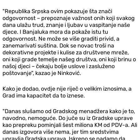
"Republika Srpska ovim pokazuje šta znači
odgovornost – prepoznaje važnost onih koji svakog
dana ulažu trud, znanje i ljubav u vaspitanje naše
djece. I Banjaluka mora da pokaže istu tu
odgovornost. Ne može se više graditi privid, a
zanemarivati suština. Dok se novac troši na
dekorativne projekte i kulise za društvene mreže,
oni koji grade temelje našeg društva, oni koji brinu o
našoj djeci – čekaju bolje uslove i zasluženo
poštovanje", kazao je Ninković.
Kako je dodao, ovdje nije riječ o velikim iznosima, a
Grad ima kapacitet da to iznese.
"Danas slušamo od Gradskog menadžera kako je to,
navodno, nemoguće. Do juče su iz Gradske uprave
kao prepreku pominjali šest miliona KM od PDV-a. Ali
danas izgovora više nema, jer tim sredstvima
upravlja Gradska uprava. Iskreno se nadamo da