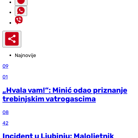
Najnovije
09
01
„Hvala vam!“: Minić odao priznanje
trebinjskim vatrogascima
08
42
Incident u Ljubinju: Maloljetnik