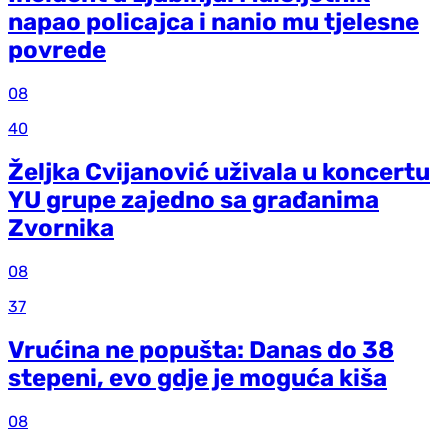
napao policajca i nanio mu tjelesne
povrede
08
40
Željka Cvijanović uživala u koncertu
YU grupe zajedno sa građanima
Zvornika
08
37
Vrućina ne popušta: Danas do 38
stepeni, evo gdje je moguća kiša
08