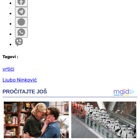
Tag
ovi
:
vrtići
Ljubo Ninković