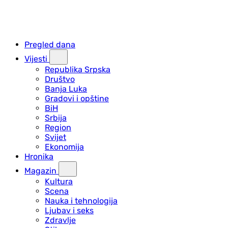
Pregled dana
Vijesti
Republika Srpska
Društvo
Banja Luka
Gradovi i opštine
BiH
Srbija
Region
Svijet
Ekonomija
Hronika
Magazin
Kultura
Scena
Nauka i tehnologija
Ljubav i seks
Zdravlje