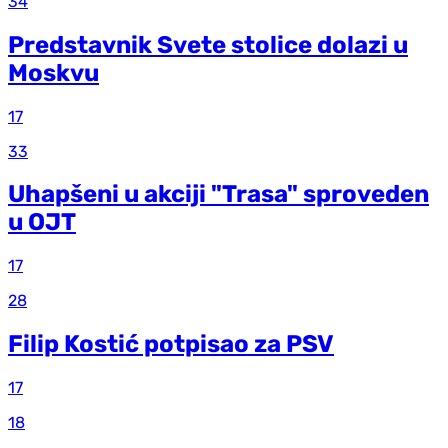
34
Predstavnik Svete stolice dolazi u
Moskvu
17
33
Uhapšeni u akciji "Trasa" sproveden
u OJT
17
28
Filip Kostić potpisao za PSV
17
18