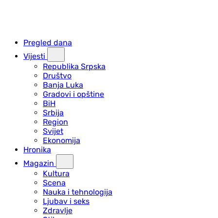
Pregled dana
Vijesti
Republika Srpska
Društvo
Banja Luka
Gradovi i opštine
BiH
Srbija
Region
Svijet
Ekonomija
Hronika
Magazin
Kultura
Scena
Nauka i tehnologija
Ljubav i seks
Zdravlje