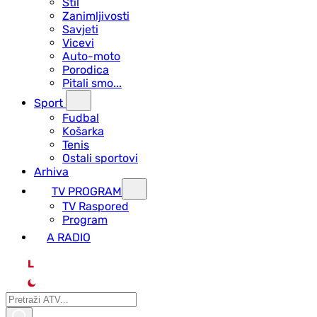
Stil
Zanimljivosti
Savjeti
Vicevi
Auto-moto
Porodica
Pitali smo...
Sport
Fudbal
Košarka
Tenis
Ostali sportovi
Arhiva
TV PROGRAM
ТV Raspored
Program
A RADIO
L