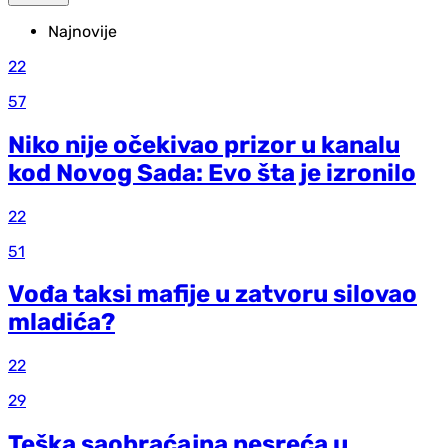
Najnovije
22
57
Niko nije očekivao prizor u kanalu
kod Novog Sada: Evo šta je izronilo
22
51
Vođa taksi mafije u zatvoru silovao
mladića?
22
29
Teška saobraćajna nesreća u