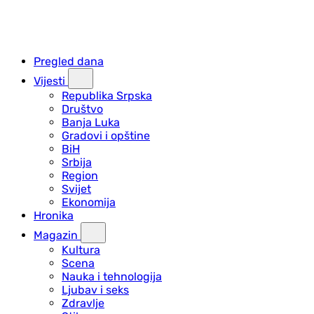
Pregled dana
Vijesti
Republika Srpska
Društvo
Banja Luka
Gradovi i opštine
BiH
Srbija
Region
Svijet
Ekonomija
Hronika
Magazin
Kultura
Scena
Nauka i tehnologija
Ljubav i seks
Zdravlje