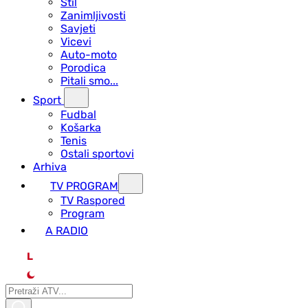
Stil
Zanimljivosti
Savjeti
Vicevi
Auto-moto
Porodica
Pitali smo...
Sport
Fudbal
Košarka
Tenis
Ostali sportovi
Arhiva
TV PROGRAM
ТV Raspored
Program
A RADIO
L