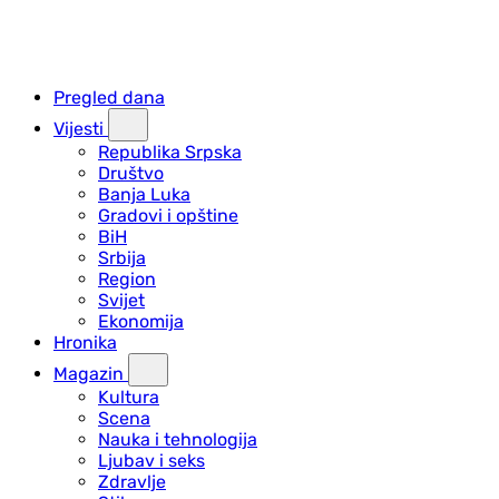
Pregled dana
Vijesti
Republika Srpska
Društvo
Banja Luka
Gradovi i opštine
BiH
Srbija
Region
Svijet
Ekonomija
Hronika
Magazin
Kultura
Scena
Nauka i tehnologija
Ljubav i seks
Zdravlje