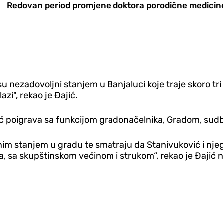
Redovan period promjene doktora porodične medicine
 nezadovoljni stanjem u Banjaluci koje traje skoro tri
zi", rekao je Đajić.
vić poigrava sa funkcijom gradonačelnika, Gradom, sud
nim stanjem u gradu te smatraju da Stanivuković i nje
ma, sa skupštinskom većinom i strukom“, rekao je Đajić 