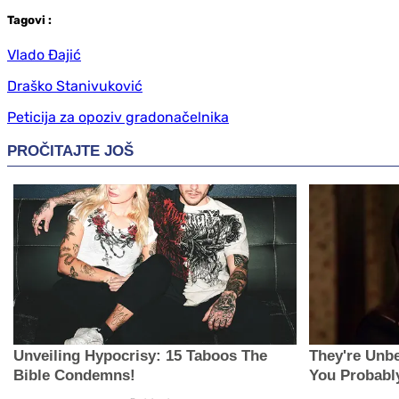
Tag
ovi
:
Vlado Đajić
Draško Stanivuković
Peticija za opoziv gradonačelnika