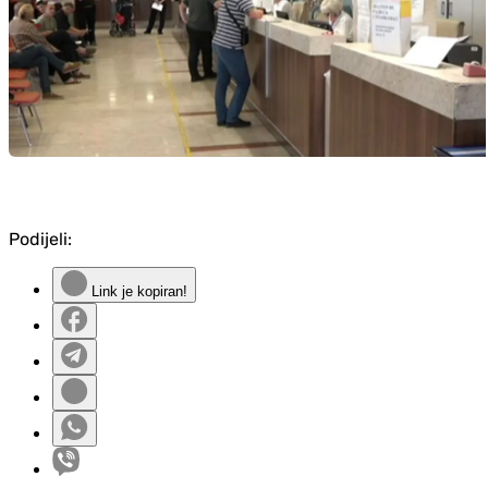
Podijeli:
Link je kopiran!