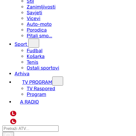
Stil
Zanimljivosti
Savjeti
Vicevi
Auto-moto
Porodica
Pitali smo...
Sport
Fudbal
Košarka
Tenis
Ostali sportovi
Arhiva
TV PROGRAM
ТV Raspored
Program
A RADIO
L