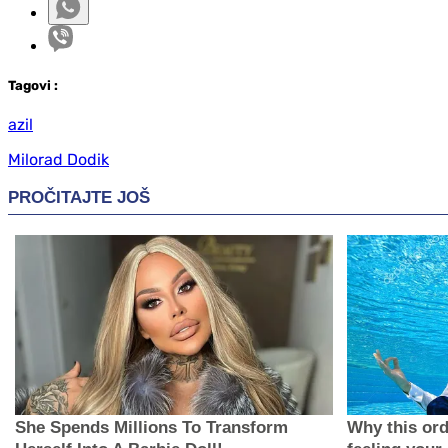
Tag
ovi
:
azil
Milorad Dodik