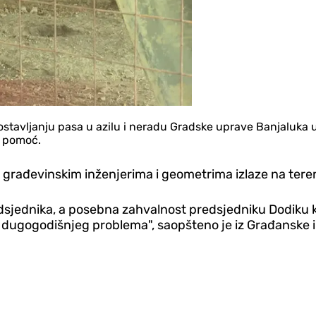
zlostavljanju pasa u azilu i neradu Gradske uprave Banjaluk
u pomoć.
 sa građevinskim inženjerima i geometrima izlaze na tere
ednika, a posebna zahvalnost predsjedniku Dodiku koji
ugogodišnjeg problema", saopšteno je iz Građanske ini