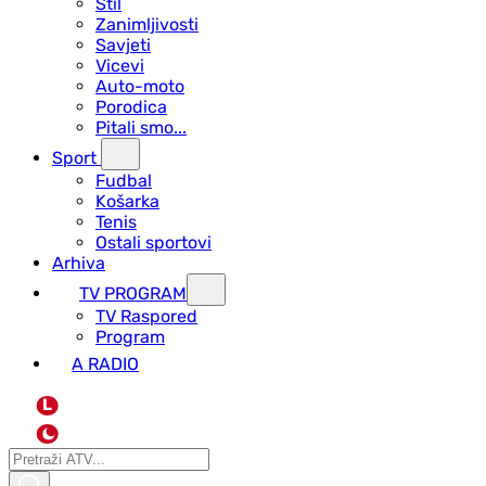
Stil
Zanimljivosti
Savjeti
Vicevi
Auto-moto
Porodica
Pitali smo...
Sport
Fudbal
Košarka
Tenis
Ostali sportovi
Arhiva
TV PROGRAM
ТV Raspored
Program
A RADIO
L