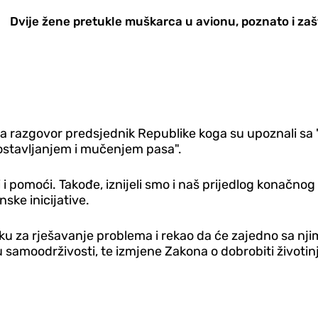
Dvije žene pretukle muškarca u avionu, poznato i zaš
o na razgovor predsjednik Republike koga su upoznali sa
stavljanjem i mučenjem pasa".
ti i pomoći. Takođe, iznijeli smo i naš prijedlog konačnog
ske inicijative.
u za rješavanje problema i rekao da će zajedno sa njima
 samoodrživosti, te izmjene Zakona o dobrobiti životin