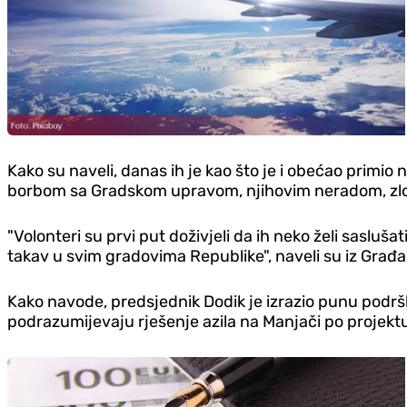
Kako su naveli, danas ih je kao što je i obećao primi
borbom sa Gradskom upravom, njihovim neradom, zlo
"Volonteri su prvi put doživjeli da ih neko želi sasluša
takav u svim gradovima Republike", naveli su iz Građan
Kako navode, predsjednik Dodik je izrazio punu podršk
podrazumijevaju rješenje azila na Manjači po projektu