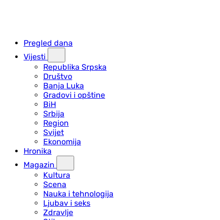
Pregled dana
Vijesti
Republika Srpska
Društvo
Banja Luka
Gradovi i opštine
BiH
Srbija
Region
Svijet
Ekonomija
Hronika
Magazin
Kultura
Scena
Nauka i tehnologija
Ljubav i seks
Zdravlje