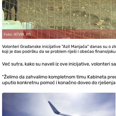
Volonteri Građanske inicijative "Azil Manjača" danas su o 
koji je dao podršku da se problem riješi i obećao finansijsk
Već sutra, kako su naveli iz ove inicijative, volonteri
"Želimo da zahvalimo kompletnom timu Kabineta predsj
uputio konkretnu pomoć i konačno doveo do rješenja d