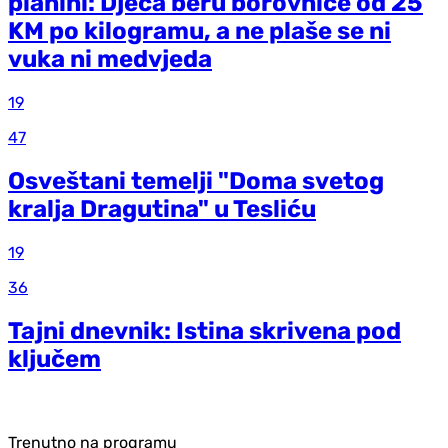
planini: Djeca beru borovnice od 25
KM po kilogramu, a ne plaše se ni
vuka ni medvjeda
19
47
Osveštani temelji "Doma svetog
kralja Dragutina" u Tesliću
19
36
Tajni dnevnik: Istina skrivena pod
ključem
Trenutno na programu