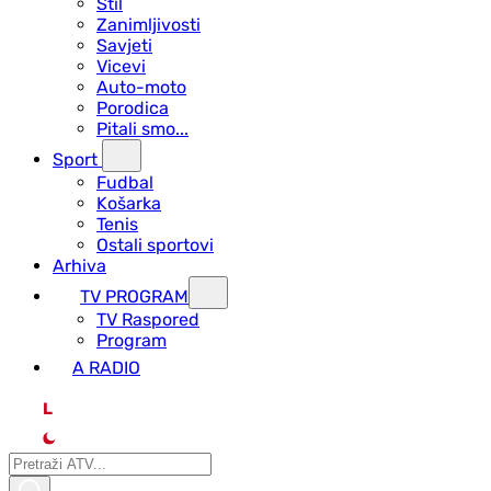
Stil
Zanimljivosti
Savjeti
Vicevi
Auto-moto
Porodica
Pitali smo...
Sport
Fudbal
Košarka
Tenis
Ostali sportovi
Arhiva
TV PROGRAM
ТV Raspored
Program
A RADIO
L