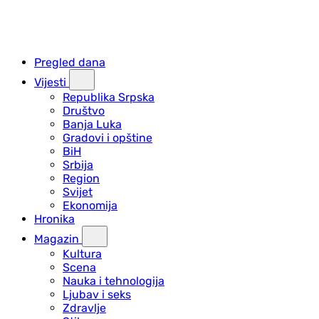
Pregled dana
Vijesti
Republika Srpska
Društvo
Banja Luka
Gradovi i opštine
BiH
Srbija
Region
Svijet
Ekonomija
Hronika
Magazin
Kultura
Scena
Nauka i tehnologija
Ljubav i seks
Zdravlje