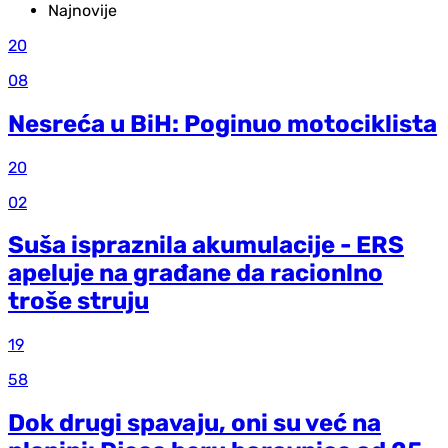
Najnovije
20
08
Nesreća u BiH: Poginuo motociklista
20
02
Suša ispraznila akumulacije - ERS
apeluje na građane da racionlno
troše struju
19
58
Dok drugi spavaju, oni su već na