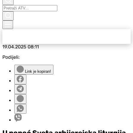
19.04.2025
08:11
Podijeli:
Link je kopiran!
U ponoć Sveta arhijerejska liturgija