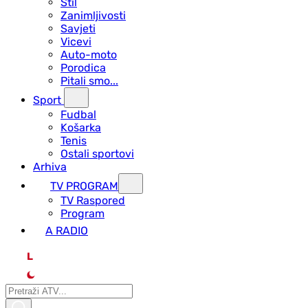
Stil
Zanimljivosti
Savjeti
Vicevi
Auto-moto
Porodica
Pitali smo...
Sport
Fudbal
Košarka
Tenis
Ostali sportovi
Arhiva
TV PROGRAM
ТV Raspored
Program
A RADIO
L