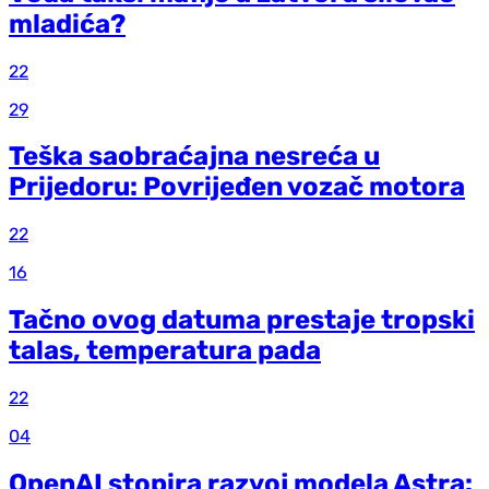
mladića?
22
29
Teška saobraćajna nesreća u
Prijedoru: Povrijeđen vozač motora
22
16
Tačno ovog datuma prestaje tropski
talas, temperatura pada
22
04
OpenAI stopira razvoj modela Astra: