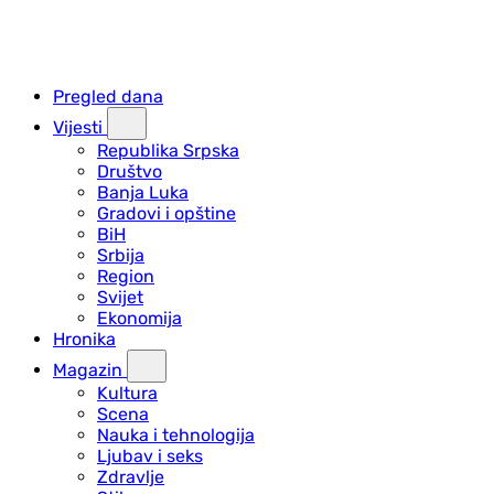
Pregled dana
Vijesti
Republika Srpska
Društvo
Banja Luka
Gradovi i opštine
BiH
Srbija
Region
Svijet
Ekonomija
Hronika
Magazin
Kultura
Scena
Nauka i tehnologija
Ljubav i seks
Zdravlje