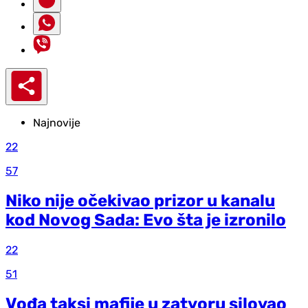
Najnovije
22
57
Niko nije očekivao prizor u kanalu
kod Novog Sada: Evo šta je izronilo
22
51
Vođa taksi mafije u zatvoru silovao