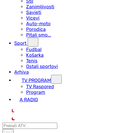
Stil
Zanimljivosti
Savjeti
Vicevi
Auto-moto
Porodica
Pitali smo...
Sport
Fudbal
Košarka
Tenis
Ostali sportovi
Arhiva
TV PROGRAM
ТV Raspored
Program
A RADIO
L