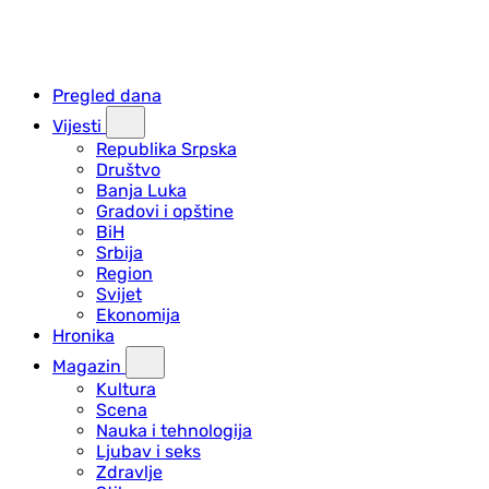
Pregled dana
Vijesti
Republika Srpska
Društvo
Banja Luka
Gradovi i opštine
BiH
Srbija
Region
Svijet
Ekonomija
Hronika
Magazin
Kultura
Scena
Nauka i tehnologija
Ljubav i seks
Zdravlje