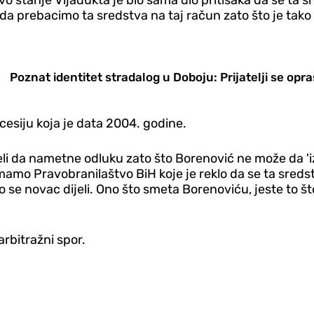
avo stanje Vijadukta je bio sama dio pritisaka da se ta
da prebacimo ta sredstva na taj račun zato što je tako
Poznat identitet stradalog u Doboju: Prijatelji se opra
esiju koja je data 2004. godine.
eli da nametne odluku zato što Borenović ne može da 'i
amo Pravobranilaštvo BiH koje je reklo da se ta sredstv
ako se novac dijeli. Ono što smeta Borenoviću, jeste to
rbitražni spor.