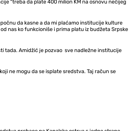
encije "treba da plate 400 milion KM na osnovu nečijeg
 počnu da kasne a da mi plaćamo institucije kulture
g od nas ko funkcioniše i prima platu iz budžeta Srpske
sti tada. Amidžić je pozvao sve nadležne institucije
 koji ne mogu da se isplate sredstva. Taj račun se