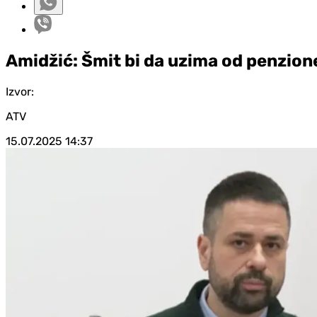
Amidžić: Šmit bi da uzima od penzion
Izvor:
ATV
15.07.2025
14:37