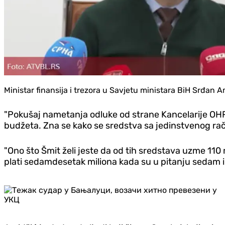
Ministar finansija i trezora u Savjetu ministara BiH Srđan A
"Pokušaj nametanja odluke od strane Kancelarije OHR-a
budžeta. Zna se kako se sredstva sa jedinstvenog račun
"Ono što Šmit želi jeste da od tih sredstava uzme 110 
plati sedamdesetak miliona kada su u pitanju sedam in