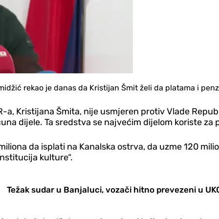
midžić rekao je danas da Kristijan Šmit želi da platama i pen
, Kristijana Šmita, nije usmjeren protiv Vlade Republi
a dijele. Ta sredstva se najvećim dijelom koriste za pe
miliona da isplati na Kanalska ostrva, da uzme 120 mili
stitucija kulture“.
Težak sudar u Banjaluci, vozači hitno prevezeni u UK