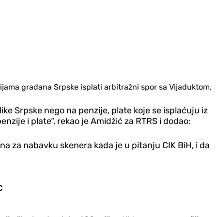
zijama građana Srpske isplati arbitražni spor sa Vijaduktom.
ke Srpske nego na penzije, plate koje se isplaćuju iz
nzije i plate“, rekao je Amidžić za RTRS i dodao:
ona za nabavku skenera kada je u pitanju CIK BiH, i da
C