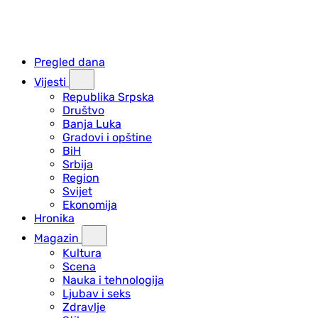
Pregled dana
Vijesti
Republika Srpska
Društvo
Banja Luka
Gradovi i opštine
BiH
Srbija
Region
Svijet
Ekonomija
Hronika
Magazin
Kultura
Scena
Nauka i tehnologija
Ljubav i seks
Zdravlje