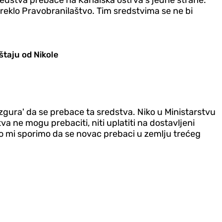
 sredstva prebace na Kanalska ostrva s jedne strane.
 reklo Pravobranilaštvo. Tim sredstvima se ne bi
štaju od Nikole
zgura' da se prebace ta sredstva. Niko u Ministarstvu
a ne mogu prebaciti, niti uplatiti na dostavljeni
 što mi sporimo da se novac prebaci u zemlju trećeg