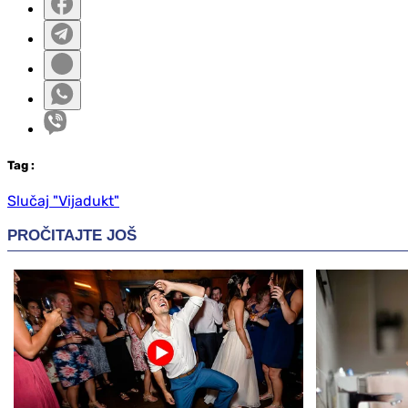
Tag
:
Slučaj "Vijadukt"