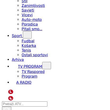
Stil
Zanimljivosti
Savjeti
Vicevi
Auto-moto
Porodica
Pitali smo...
Sport
Fudbal
Košarka
Tenis
Ostali sportovi
Arhiva
TV PROGRAM
ТV Raspored
Program
A RADIO
L