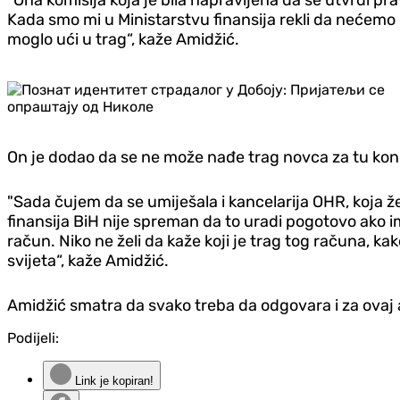
"Ona komisija koja je bila napravljena da se utvrdi pr
Kada smo mi u Ministarstvu finansija rekli da nećemo 
moglo ući u trag“, kaže Amidžić.
On je dodao da se ne može nađe trag novca za tu konc
"Sada čujem da se umiješala i kancelarija OHR, koja ž
finansija BiH nije spreman da to uradi pogotovo ako im
račun. Niko ne želi da kaže koji je trag tog računa, k
svijeta“, kaže Amidžić.
Amidžić smatra da svako treba da odgovara i za ovaj a
Podijeli:
Link je kopiran!