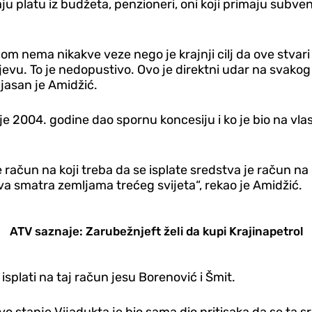
maju platu iz budžeta, penzioneri, oni koji primaju subv
m nema nikakve veze nego je krajnji cilj da ove stvari
ajevu. To je nedopustivo. Ovo je direktni udar na svako
jasan je Amidžić.
 je 2004. godine dao spornu koncesiju i ko je bio na vla
je račun na koji treba da se isplate sredstva je račun na
va smatra zemljama trećeg svijeta“, rekao je Amidžić.
ATV saznaje: Zarubežnjeft želi da kupi Krajinapetrol
isplati na taj račun jesu Borenović i Šmit.