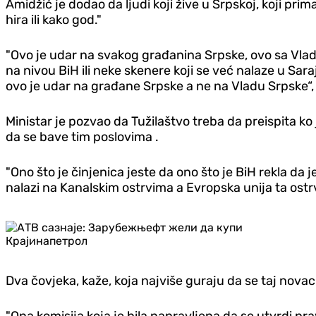
Amidžić je dodao da ljudi koji žive u Srpskoj, koji pri
hira ili kako god."
"Ovo je udar na svakog građanina Srpske, ovo sa Vlado
na nivou BiH ili neke skenere koji se već nalaze u Sar
ovo je udar na građane Srpske a ne na Vladu Srpske“, 
Ministar je pozvao da Tužilaštvo treba da preispita ko
da se bave tim poslovima .
"Ono što je činjenica jeste da ono što je BiH rekla da 
nalazi na Kanalskim ostrvima a Evropska unija ta ostr
Dva čovjeka, kaže, koja najviše guraju da se taj novac 