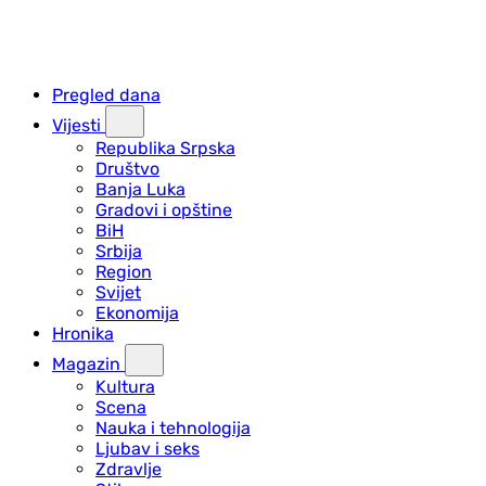
Pregled dana
Vijesti
Republika Srpska
Društvo
Banja Luka
Gradovi i opštine
BiH
Srbija
Region
Svijet
Ekonomija
Hronika
Magazin
Kultura
Scena
Nauka i tehnologija
Ljubav i seks
Zdravlje