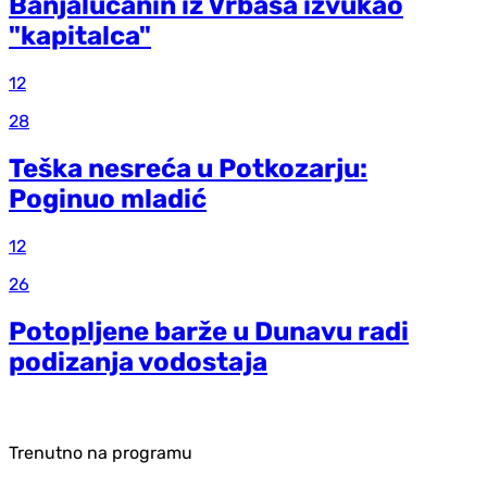
Banjalučanin iz Vrbasa izvukao
"kapitalca"
12
28
Teška nesreća u Potkozarju:
Poginuo mladić
12
26
Potopljene barže u Dunavu radi
podizanja vodostaja
Trenutno na programu