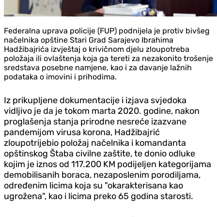
Federalna uprava policije (FUP) podnijela je protiv bivšeg
načelnika opštine Stari Grad Sarajevo Ibrahima
Hadžibajrića izvještaj o krivičnom d‌jelu zloupotreba
položaja ili ovlaštenja koja ga tereti za nezakonito trošenje
sredstava posebne namjene, kao i za davanje lažnih
podataka o imovini i prihodima.
Iz prikupljene dokumentacije i izjava svjedoka
vidljivo je da je tokom marta 2020. godine, nakon
proglašenja stanja prirodne nesreće izazvane
pandemijom virusa korona, Hadžibajrić
zloupotrijebio položaj načelnika i komandanta
opštinskog Štaba civilne zaštite, te donio odluke
kojim je iznos od 117.200 KM podijeljen kategorijama
demobilisanih boraca, nezaposlenim porodiljama,
određenim licima koja su "okarakterisana kao
ugrožena", kao i licima preko 65 godina starosti.