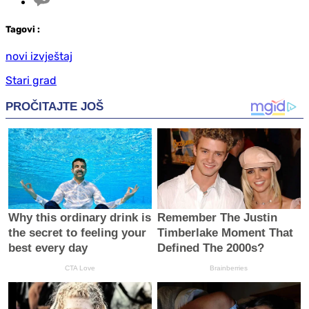
Tag
ovi
:
novi izvještaj
Stari grad