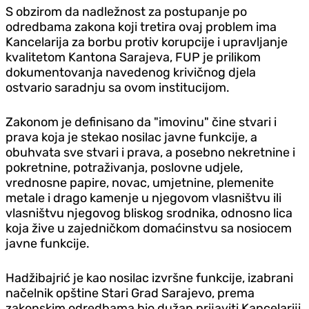
S obzirom da nadležnost za postupanje po
odredbama zakona koji tretira ovaj problem ima
Kancelarija za borbu protiv korupcije i upravljanje
kvalitetom Kantona Sarajeva, FUP je prilikom
dokumentovanja navedenog krivičnog d‌jela
ostvario saradnju sa ovom institucijom.
Zakonom je definisano da "imovinu" čine stvari i
prava koja je stekao nosilac javne funkcije, a
obuhvata sve stvari i prava, a posebno nekretnine i
pokretnine, potraživanja, poslovne ud‌jele,
vrednosne papire, novac, umjetnine, plemenite
metale i drago kamenje u njegovom vlasništvu ili
vlasništvu njegovog bliskog srodnika, odnosno lica
koja žive u zajedničkom domaćinstvu sa nosiocem
javne funkcije.
Hadžibajrić je kao nosilac izvršne funkcije, izabrani
načelnik opštine Stari Grad Sarajevo, prema
zakonskim odredbama bio dužan prijaviti Kancelariji