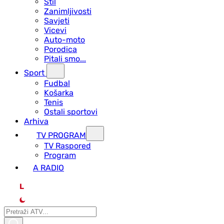
Stil
Zanimljivosti
Savjeti
Vicevi
Auto-moto
Porodica
Pitali smo...
Sport
Fudbal
Košarka
Tenis
Ostali sportovi
Arhiva
TV PROGRAM
ТV Raspored
Program
A RADIO
L