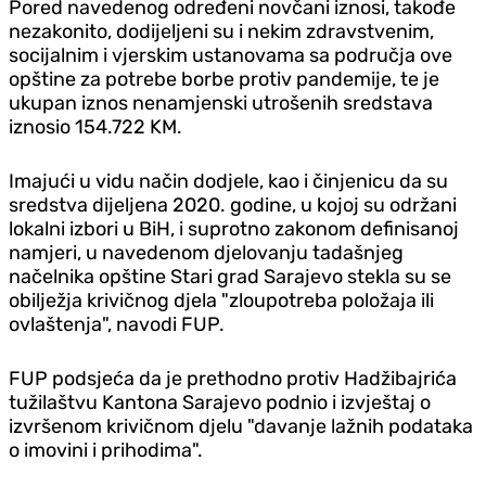
Pored navedenog određeni novčani iznosi, takođe
nezakonito, dodijeljeni su i nekim zdravstvenim,
socijalnim i vjerskim ustanovama sa područja ove
opštine za potrebe borbe protiv pandemije, te je
ukupan iznos nenamjenski utrošenih sredstava
iznosio 154.722 KM.
Imajući u vidu način dod‌jele, kao i činjenicu da su
sredstva dijeljena 2020. godine, u kojoj su održani
lokalni izbori u BiH, i suprotno zakonom definisanoj
namjeri, u navedenom d‌jelovanju tadašnjeg
načelnika opštine Stari grad Sarajevo stekla su se
obilježja krivičnog d‌jela "zloupotreba položaja ili
ovlaštenja", navodi FUP.
FUP podsjeća da je prethodno protiv Hadžibajrića
tužilaštvu Kantona Sarajevo podnio i izvještaj o
izvršenom krivičnom d‌jelu "davanje lažnih podataka
o imovini i prihodima".