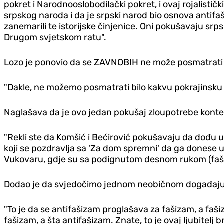
pokret i Narodnooslobodilački pokret, i ovaj rojalist
srpskog naroda i da je srpski narod bio osnova antif
zanemarili te istorijske činjenice. Oni pokušavaju srp
Drugom svjetskom ratu".
Lozo je ponovio da se ZAVNOBIH ne može posmatrat
"Dakle, ne možemo posmatrati bilo kakvu pokrajinsku 
Naglašava da je ovo jedan pokušaj zloupotrebe konte
"Rekli ste da Komšić i Bećirović pokušavaju da dođu u M
koji se pozdravlja sa 'Za dom spremni' da ga donese u s
Vukovaru, gdje su sa podignutom desnom rukom (fašist
Dodao je da svjedočimo jednom neobičnom događaju
"To je da se antifašizam proglašava za fašizam, a fa
fašizam, a šta antifašizam. Znate, to je ovaj ljubitelj