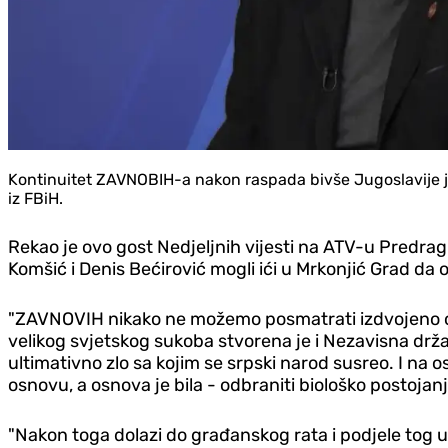
Kontinuitet ZAVNOBIH-a nakon raspada bivše Jugoslavije je
iz FBiH.
Rekao je ovo gost Nedjeljnih vijesti na ATV-u Predrag L
Komšić i Denis Bećirović mogli ići u Mrkonjić Grad da o
"ZAVNOVIH nikako ne možemo posmatrati izdvojeno od
velikog svjetskog sukoba stvorena je i Nezavisna drž
ultimativno zlo sa kojim se srpski narod susreo. I na
osnovu, a osnova je bila - odbraniti biološko postojanj
"Nakon toga dolazi do građanskog rata i podjele tog 