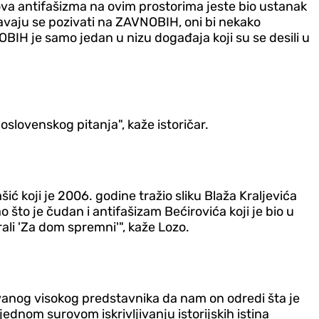
nova antifašizma na ovim prostorima jeste bio ustanak
šavaju se pozivati na ZAVNOBIH, oni bi nekako
OBIH je samo jedan u nizu događaja koji su se desili u
slovenskog pitanja", kaže istoričar.
šić koji je 2006. godine tražio sliku Blaža Kraljevića
 što je čudan i antifašizam Bećirovića koji je bio u
li 'Za dom spremni'", kaže Lozo.
vanog visokog predstavnika da nam on odredi šta je
jednom surovom iskrivljivanju istorijskih istina