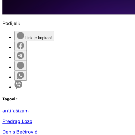
Podijeli:
Link je kopiran!
Tag
ovi
:
antifašizam
Predrag Lozo
Denis Bećirović