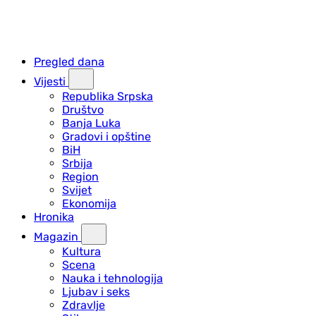
Pregled dana
Vijesti
Republika Srpska
Društvo
Banja Luka
Gradovi i opštine
BiH
Srbija
Region
Svijet
Ekonomija
Hronika
Magazin
Kultura
Scena
Nauka i tehnologija
Ljubav i seks
Zdravlje