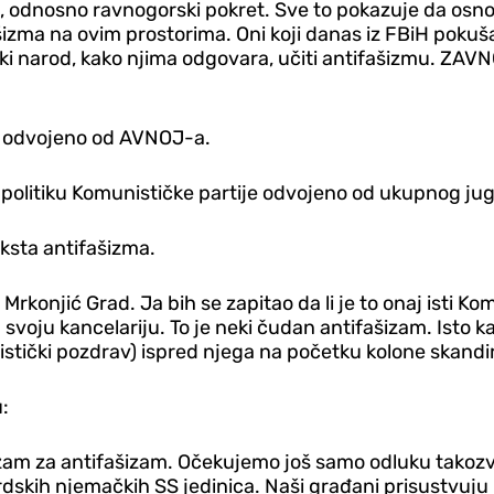
ički, odnosno ravnogorski pokret. Sve to pokazuje da os
ašizma na ovim prostorima. Oni koji danas iz FBiH poku
ski narod, kako njima odgovara, učiti antifašizmu. ZAVN
i odvojeno od AVNOJ-a.
politiku Komunističke partije odvojeno od ukupnog jugo
ksta antifašizma.
rkonjić Grad. Ja bih se zapitao da li je to onaj isti Kom
voju kancelariju. To je neki čudan antifašizam. Isto kao
ički pozdrav) ispred njega na početku kolone skandira
:
šizam za antifašizam. Očekujemo još samo odluku takoz
 brdskih njemačkih SS jedinica. Naši građani prisustvuju 