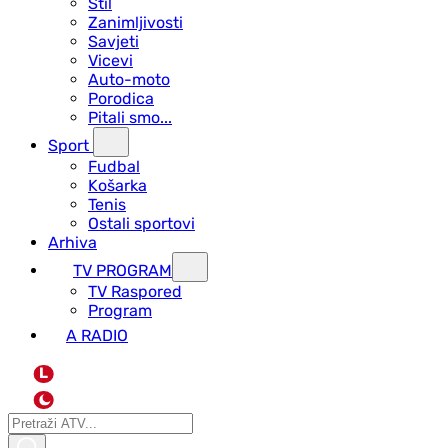
Stil
Zanimljivosti
Savjeti
Vicevi
Auto-moto
Porodica
Pitali smo...
Sport
Fudbal
Košarka
Tenis
Ostali sportovi
Arhiva
TV PROGRAM
ТV Raspored
Program
A RADIO
L