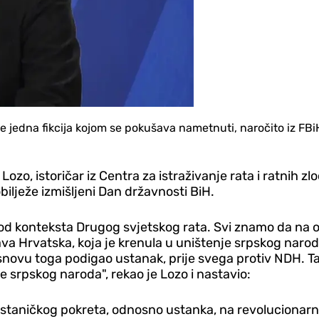
 jedna fikcija kojom se pokušava nametnuti, naročito iz FB
ozo, istoričar iz Centra za istraživanje rata i ratnih z
bilježe izmišljeni Dan državnosti BiH.
 konteksta Drugog svjetskog rata. Svi znamo da na ov
ava Hrvatska, koja je krenula u uništenje srpskog naro
 osnovu toga podigao ustanak, prije svega protiv NDH. 
e srpskog naroda", rekao je Lozo i nastavio:
ustaničkog pokreta, odnosno ustanka, na revolucionarnu