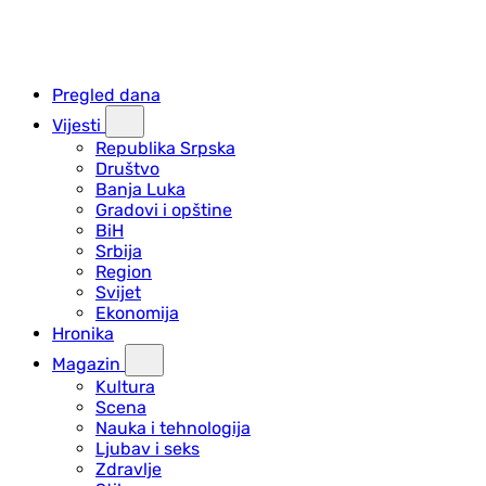
Pregled dana
Vijesti
Republika Srpska
Društvo
Banja Luka
Gradovi i opštine
BiH
Srbija
Region
Svijet
Ekonomija
Hronika
Magazin
Kultura
Scena
Nauka i tehnologija
Ljubav i seks
Zdravlje