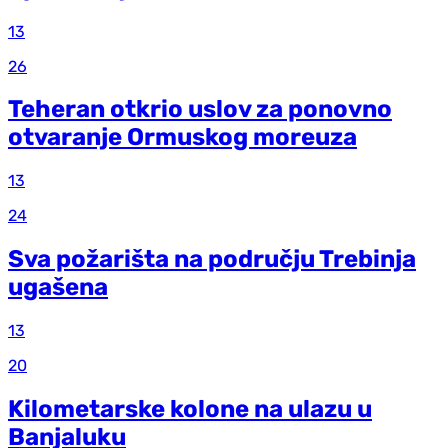
13
26
Teheran otkrio uslov za ponovno
otvaranje Ormuskog moreuza
13
24
Sva požarišta na području Trebinja
ugašena
13
20
Kilometarske kolone na ulazu u
Banjaluku