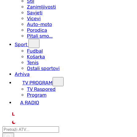
Stil
Zanimljivosti
Savjeti
Vicevi
Auto-moto
Porodica
Pitali smo...
Sport
Fudbal
Košarka
Tenis
Ostali sportovi
Arhiva
TV PROGRAM
ТV Raspored
Program
A RADIO
L