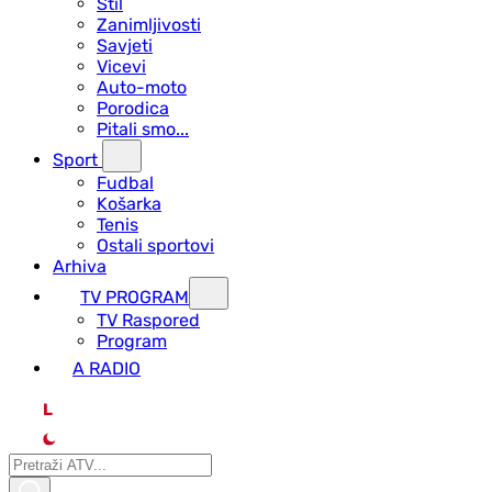
Stil
Zanimljivosti
Savjeti
Vicevi
Auto-moto
Porodica
Pitali smo...
Sport
Fudbal
Košarka
Tenis
Ostali sportovi
Arhiva
TV PROGRAM
ТV Raspored
Program
A RADIO
L