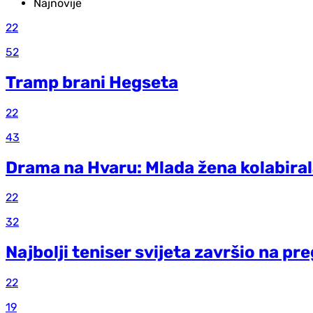
Najnovije
22
52
Tramp brani Hegseta
22
43
Drama na Hvaru: Mlada žena kolabiral
22
32
Najbolji teniser svijeta završio na p
22
19