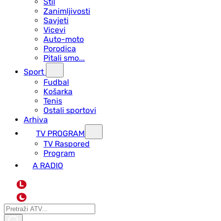
Stil
Zanimljivosti
Savjeti
Vicevi
Auto-moto
Porodica
Pitali smo...
Sport
Fudbal
Košarka
Tenis
Ostali sportovi
Arhiva
TV PROGRAM
ТV Raspored
Program
A RADIO
L