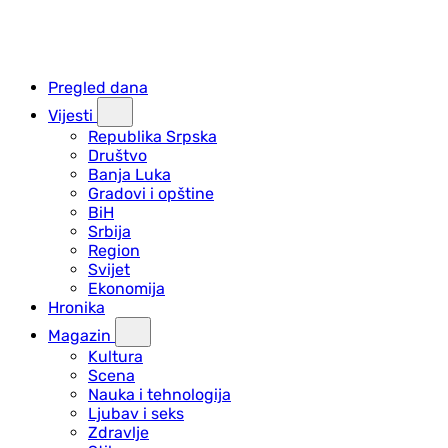
Pregled dana
Vijesti
Republika Srpska
Društvo
Banja Luka
Gradovi i opštine
BiH
Srbija
Region
Svijet
Ekonomija
Hronika
Magazin
Kultura
Scena
Nauka i tehnologija
Ljubav i seks
Zdravlje