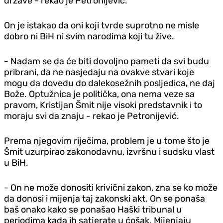
države - rekao je Petronijević.
On je istakao da oni koji tvrde suprotno ne misle
dobro ni BiH ni svim narodima koji tu žive.
- Nadam se da će biti dovoljno pameti da svi budu
pribrani, da ne nasjedaju na ovakve stvari koje
mogu da dovedu do dalekosežnih posljedica, ne daj
Bože. Optužnica je politička, ona nema veze sa
pravom, Kristijan Šmit nije visoki predstavnik i to
moraju svi da znaju - rekao je Petronijević.
Prema njegovim riječima, problem je u tome što je
Šmit uzurpirao zakonodavnu, izvršnu i sudsku vlast
u BiH.
- On ne može donositi krivični zakon, zna se ko može
da donosi i mijenja taj zakonski akt. On se ponaša
baš onako kako se ponašao Haški tribunal u
periodima kada ih satjerate u ćošak. Mijenjaju