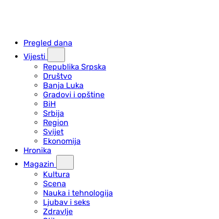
Pregled dana
Vijesti
Republika Srpska
Društvo
Banja Luka
Gradovi i opštine
BiH
Srbija
Region
Svijet
Ekonomija
Hronika
Magazin
Kultura
Scena
Nauka i tehnologija
Ljubav i seks
Zdravlje