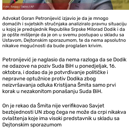
Advokat Goran Petronijević izjavio je da je mnogo
domaćih i svjetskih stručnjaka analiziralo pravnu situaciju
u kojoj je predsjednik Republike Srpske Milorad Dodik i da
je opšte mišljenje da je on u svemu postupao u skladu sa
Ustavom, Dejtonskim sporazumom, te da nema apsolutno
nikakve mogućnosti da bude proglašen krivim.
Petronijević je naglasio da nema razloga da se Dodik
ne odazove na poziv Suda BiH u ponedjeljak, 16.
oktobra, i dodao da je potvrđivanje političke i
nepravne optužnice protiv Dodika zbog
neizvršavanja odluka Kristijana Šmita samo prvi
korak u nezakonitom ponašanju Suda BiH.
On je rekao da Šmita nije verifikovao Savjet
bezbjednosti UN zbog čega ne može da crpi nikakva
ovlaštenja koje ima visoki predstavnik u skladu sa
Dejtonskim sporazumom