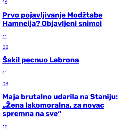
16
Prvo pojavljivanje Modžtabe
Hamneija? Objavljeni snimci
11
08
Šakil pecnuo Lebrona
11
03
Maja brutalno udarila na Staniju:
„Žena lakomoralna, za novac
spremna na sve“
10