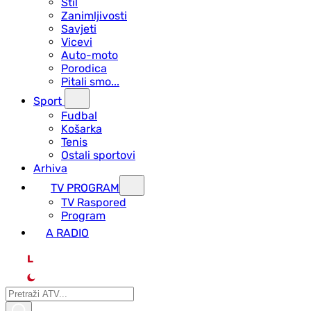
Stil
Zanimljivosti
Savjeti
Vicevi
Auto-moto
Porodica
Pitali smo...
Sport
Fudbal
Košarka
Tenis
Ostali sportovi
Arhiva
TV PROGRAM
ТV Raspored
Program
A RADIO
L