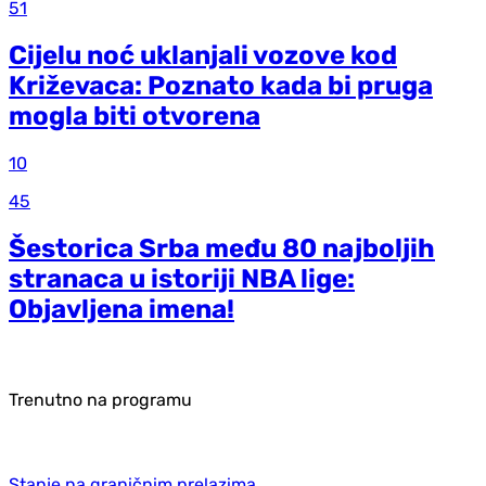
51
Cijelu noć uklanjali vozove kod
Križevaca: Poznato kada bi pruga
mogla biti otvorena
10
45
Šestorica Srba među 80 najboljih
stranaca u istoriji NBA lige:
Objavljena imena!
Trenutno na programu
Stanje na graničnim prelazima