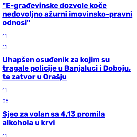
"E-građevinske dozvole koče
nedovoljno ažurni imovinsko-pravni
odnosi"
11
11
Uhapšen osuđenik za kojim su
tragale policije u Banjaluci i Doboju,
te zatvor u Orašju
11
05
Sjeo za volan sa 4,13 promila
alkohola u krvi
11