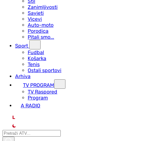
Stil
Zanimljivosti
Savjeti
Vicevi
Auto-moto
Porodica
Pitali smo...
Sport
Fudbal
Košarka
Tenis
Ostali sportovi
Arhiva
TV PROGRAM
ТV Raspored
Program
A RADIO
L