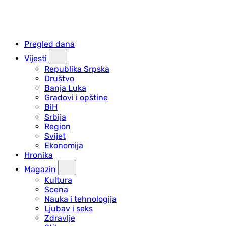
Pregled dana
Vijesti
Republika Srpska
Društvo
Banja Luka
Gradovi i opštine
BiH
Srbija
Region
Svijet
Ekonomija
Hronika
Magazin
Kultura
Scena
Nauka i tehnologija
Ljubav i seks
Zdravlje