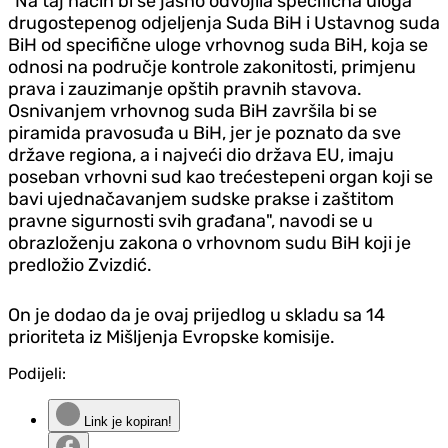
"Na taj način bi se jasno odvojila specifična uloga
drugostepenog odjeljenja Suda BiH i Ustavnog suda
BiH od specifične uloge vrhovnog suda BiH, koja se
odnosi na područje kontrole zakonitosti, primjenu
prava i zauzimanje opštih pravnih stavova.
Osnivanjem vrhovnog suda BiH završila bi se
piramida pravosuđa u BiH, jer je poznato da sve
države regiona, a i najveći dio država EU, imaju
poseban vrhovni sud kao trećestepeni organ koji se
bavi ujednačavanjem sudske prakse i zaštitom
pravne sigurnosti svih građana", navodi se u
obrazloženju zakona o vrhovnom sudu BiH koji je
predložio Zvizdić.
On je dodao da je ovaj prijedlog u skladu sa 14
prioriteta iz Mišljenja Evropske komisije.
Podijeli:
Link je kopiran!