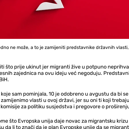
dno ne može, a to je zamijeniti predstavnike državnih vlasti,
ti što prije ukinut jer migranti žive u potpuno neprihva
mjesnih zajednica na ovu ideju već negoduju. Predstavn
BiH.
 koje sam pominjala, 10 je odobreno u avgustu da bi se 
ijenimo vlasti u ovoj državi, jer su oni ti koji trebaju 
 komisije za politiku susjedstva i pregovore o proširenj
 tome što Evropska unija daje novac za migrantsku kriz
u da li to znači da je plan Evropske unije da se migrant