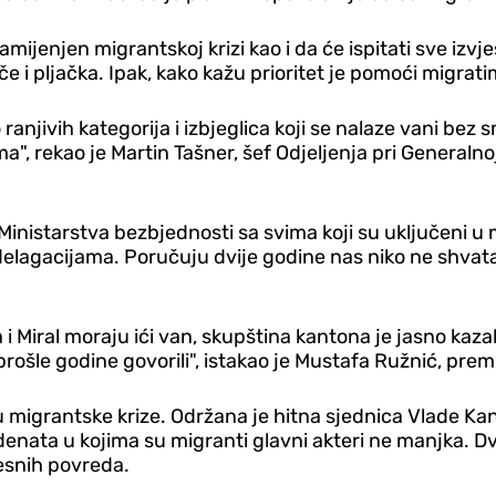
mijenjen migrantskoj krizi kao i da će ispitati sve izv
 i pljačka. Ipak, kako kažu prioritet je pomoći migrati
ivih kategorija i izbjeglica koji se nalaze vani bez smj
", rekao je Martin Tašner, šef Odjeljenja pri Generalnoj 
inistarstva bezbjednosti sa svima koji su uključeni u 
i delagacijama. Poručuju dvije godine nas niko ne shvat
i Miral moraju ići van, skupština kantona je jasno kazal
prošle godine govorili", istakao je Mustafa Ružnić, prem
migrantske krize. Održana je hitna sjednica Vlade Kan
idenata u kojima su migranti glavni akteri ne manjka. 
esnih povreda.