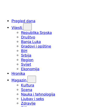
Pregled dana
Vijesti
Republika Srpska
Društvo
Banja Luka
Gradovi i opštine
BiH
Srbija
Region
Svijet
Ekonomija
Hronika
Magazin
Kultura
Scena
Nauka i tehnologija
Ljubav i seks
Zdravlje