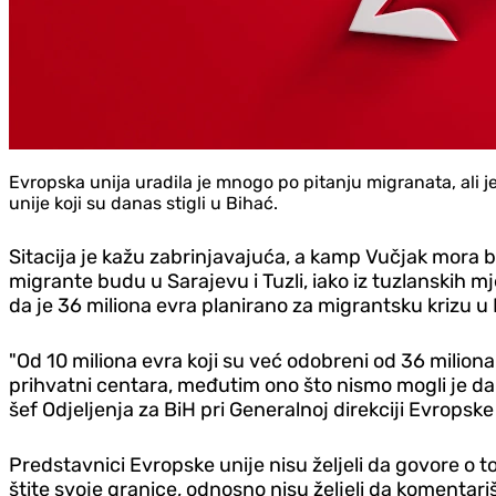
Evropska unija uradila je mnogo po pitanju migranata, ali je
unije koji su danas stigli u Bihać.
Sitacija je kažu zabrinjavajuća, a kamp Vučjak mora bi
migrante budu u Sarajevu i Tuzli, iako iz tuzlanskih 
da je 36 miliona evra planirano za migrantsku krizu u 
"Od 10 miliona evra koji su već odobreni od 36 miliona
prihvatni centara, međutim ono što nismo mogli je da zam
šef Odjeljenja za BiH pri Generalnoj direkciji Evropske
Predstavnici Evropske unije nisu željeli da govore o
štite svoje granice, odnosno nisu željeli da komentariš