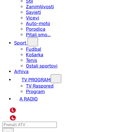
Stil
Zanimljivosti
Savjeti
Vicevi
Auto-moto
Porodica
Pitali smo...
Sport
Fudbal
Košarka
Tenis
Ostali sportovi
Arhiva
TV PROGRAM
ТV Raspored
Program
A RADIO
L