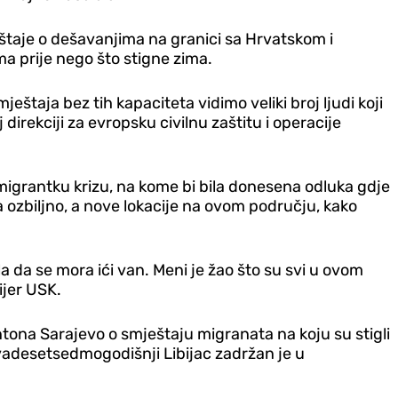
ještaje o dešavanjima na granici sa Hrvatskom i
ma prije nego što stigne zima.
eštaja bez tih kapaciteta vidimo veliki broj ljudi koji
direkciji za evropsku civilnu zaštitu i operacije
migrantku krizu, na kome bi bila donesena odluka gdje
a ozbiljno, a nove lokacije na ovom području, kako
a da se mora ići van. Meni je žao što su svi u ovom
ijer USK.
tona Sarajevo o smještaju migranata na koju su stigli
Dvadesetsedmogodišnji Libijac zadržan je u