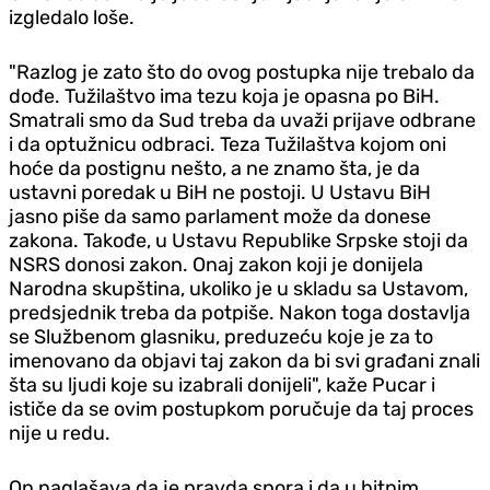
izgledalo loše.
"Razlog je zato što do ovog postupka nije trebalo da
dođe. Tužilaštvo ima tezu koja je opasna po BiH.
Smatrali smo da Sud treba da uvaži prijave odbrane
i da optužnicu odbraci. Teza Tužilaštva kojom oni
hoće da postignu nešto, a ne znamo šta, je da
ustavni poredak u BiH ne postoji. U Ustavu BiH
jasno piše da samo parlament može da donese
zakona. Takođe, u Ustavu Republike Srpske stoji da
NSRS donosi zakon. Onaj zakon koji je donijela
Narodna skupština, ukoliko je u skladu sa Ustavom,
predsjednik treba da potpiše. Nakon toga dostavlja
se Službenom glasniku, preduzeću koje je za to
imenovano da objavi taj zakon da bi svi građani znali
šta su ljudi koje su izabrali donijeli", kaže Pucar i
ističe da se ovim postupkom poručuje da taj proces
nije u redu.
On naglašava da je pravda spora i da u hitnim