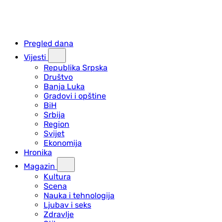
Pregled dana
Vijesti
Republika Srpska
Društvo
Banja Luka
Gradovi i opštine
BiH
Srbija
Region
Svijet
Ekonomija
Hronika
Magazin
Kultura
Scena
Nauka i tehnologija
Ljubav i seks
Zdravlje