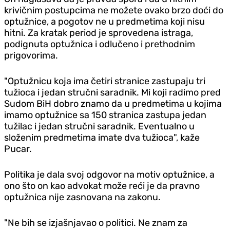
krivičnim postupcima ne možete ovako brzo doći do
optužnice, a pogotov ne u predmetima koji nisu
hitni. Za kratak period je sprovedena istraga,
podignuta optužnica i odlučeno i prethodnim
prigovorima.
"Optužnicu koja ima četiri stranice zastupaju tri
tužioca i jedan stručni saradnik. Mi koji radimo pred
Sudom BiH dobro znamo da u predmetima u kojima
imamo optužnice sa 150 stranica zastupa jedan
tužilac i jedan stručni saradnik. Eventualno u
složenim predmetima imate dva tužioca", kaže
Pucar.
Politika je dala svoj odgovor na motiv optužnice, a
ono što on kao advokat može reći je da pravno
optužnica nije zasnovana na zakonu.
"Ne bih se izjašnjavao o politici. Ne znam za