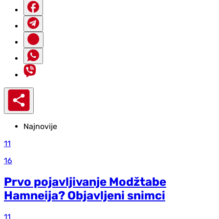
Najnovije
11
16
Prvo pojavljivanje Modžtabe
Hamneija? Objavljeni snimci
11