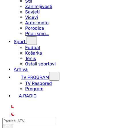
Stil
Zanimljivosti
Savjeti
Vicevi
Auto-moto
Porodica
Pitali smo...
Sport
Fudbal
Košarka
Tenis
Ostali sportovi
Arhiva
TV PROGRAM
ТV Raspored
Program
A RADIO
L