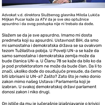
Advokat v.d. direktora Službenog glasnika Miloša Lukića
Miljkan Pucar kaže za ATV da je sve oko optužnice
apsurdno i da ovog postupka nije ni trebalo da dođe.
Slažem se da je sve apsurdno. Imamo mi dosta
predmeta koji su apsurdni. Ustavnost BiH, da smo
mi samostalna i demokratska država se sa ovakvom
tezom Tužilaštva pobija. U Povelji UN-a se kaže da
samo samostalna i demokratska zemlja može da
bude članica UN-a. U Članu 78 se kaže da bilo ko da
je pod protektoratom ne može da bude član. Da li to
znači, ukoliko dođe do osuđujuće presude, da ćemo
biti izbrisani iz UN-a? Zašto? Zato što je neko donio
zakon mimo našeg Ustava i Parlamenta koji je
izabran. U svakoj demokratskoj državi parlament
donosi zakon i niko drugi.
On ističe da mu je jučerašnje izjašnjavanje o krivici