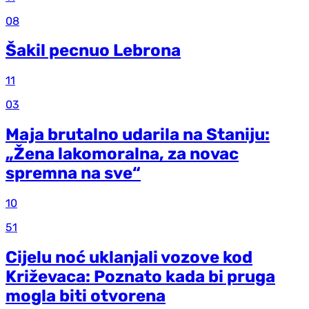
08
Šakil pecnuo Lebrona
11
03
Maja brutalno udarila na Staniju:
„Žena lakomoralna, za novac
spremna na sve“
10
51
Cijelu noć uklanjali vozove kod
Križevaca: Poznato kada bi pruga
mogla biti otvorena