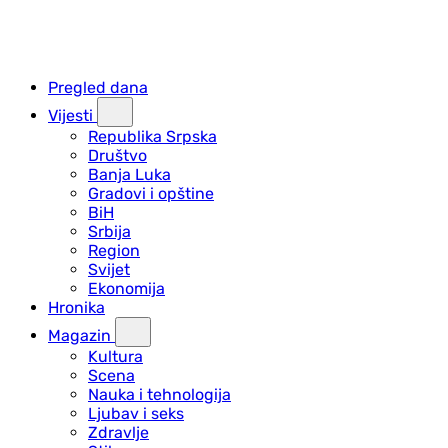
Pregled dana
Vijesti
Republika Srpska
Društvo
Banja Luka
Gradovi i opštine
BiH
Srbija
Region
Svijet
Ekonomija
Hronika
Magazin
Kultura
Scena
Nauka i tehnologija
Ljubav i seks
Zdravlje