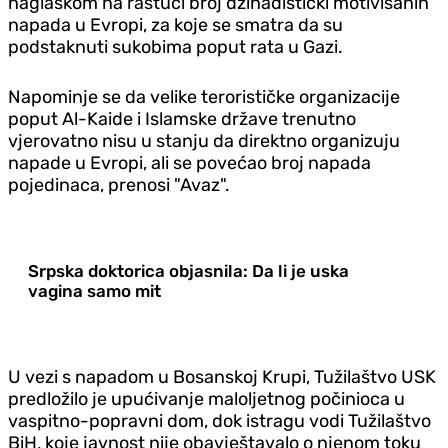
naglaskom na rastući broj džihadistički motivisanih
napada u Evropi, za koje se smatra da su
podstaknuti sukobima poput rata u Gazi.
Napominje se da velike terorističke organizacije
poput Al-Kaide i Islamske države trenutno
vjerovatno nisu u stanju da direktno organizuju
napade u Evropi, ali se povećao broj napada
pojedinaca, prenosi "Avaz".
Srpska doktorica objasnila: Da li je uska
vagina samo mit
U vezi s napadom u Bosanskoj Krupi, Tužilaštvo USK
predložilo je upućivanje maloljetnog počinioca u
vaspitno-popravni dom, dok istragu vodi Tužilaštvo
BiH, koje javnost nije obavještavalo o njenom toku