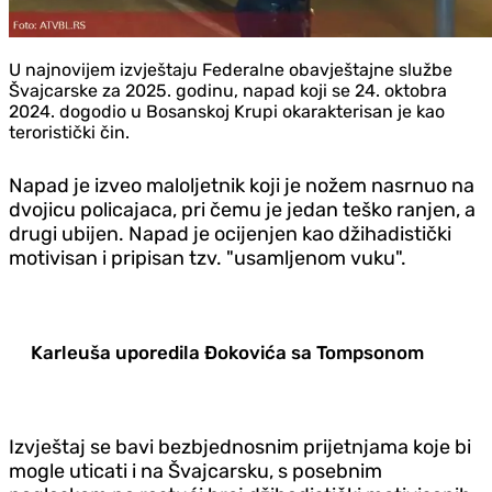
U najnovijem izvještaju Federalne obavještajne službe
Švajcarske za 2025. godinu, napad koji se 24. oktobra
2024. dogodio u Bosanskoj Krupi okarakterisan je kao
teroristički čin.
Napad je izveo maloljetnik koji je nožem nasrnuo na
dvojicu policajaca, pri čemu je jedan teško ranjen, a
drugi ubijen. Napad je ocijenjen kao džihadistički
motivisan i pripisan tzv. "usamljenom vuku".
Karleuša uporedila Đokovića sa Tompsonom
Izvještaj se bavi bezbjednosnim prijetnjama koje bi
mogle uticati i na Švajcarsku, s posebnim