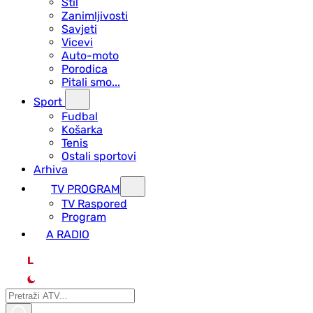
Stil
Zanimljivosti
Savjeti
Vicevi
Auto-moto
Porodica
Pitali smo...
Sport
Fudbal
Košarka
Tenis
Ostali sportovi
Arhiva
TV PROGRAM
ТV Raspored
Program
A RADIO
L