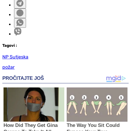
Tag
ovi
:
NP Sutjeska
požar