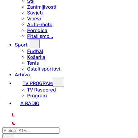
Stil
Zanimljivosti
Savjeti
Vicevi
Auto-moto
Porodica
Pitali smo...
Sport
Fudbal
Košarka
Tenis
Ostali sportovi
Arhiva
TV PROGRAM
ТV Raspored
Program
A RADIO
L