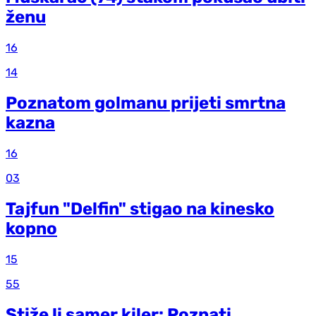
ženu
16
14
Poznatom golmanu prijeti smrtna
kazna
16
03
Tajfun "Delfin" stigao na kinesko
kopno
15
55
Stiže li samer kiler: Poznati