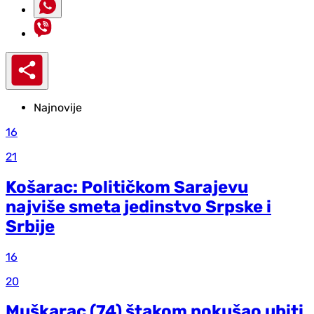
Najnovije
16
21
Košarac: Političkom Sarajevu
najviše smeta jedinstvo Srpske i
Srbije
16
20
Muškarac (74) štakom pokušao ubiti