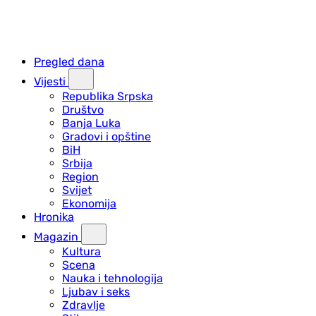
Pregled dana
Vijesti
Republika Srpska
Društvo
Banja Luka
Gradovi i opštine
BiH
Srbija
Region
Svijet
Ekonomija
Hronika
Magazin
Kultura
Scena
Nauka i tehnologija
Ljubav i seks
Zdravlje