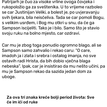
Patrijarh je čuo za visoke vrline ovoga čovjeka i
rukopoložio ga za sveštenika. U to vrijeme razboleo
se car Justinijan Veliki, a bolest je, po uvjeravanju
svih ljekara, bila neisćeliva. Tada se car pomoli Bogu,
s velikim usrđem, i Bog mu otkri u snu, da će ga
Sampson iscijeliti. Tako je i bilo. Samo što je stavio
svoju ruku na bolno mjesto, car ozdravi.
Car mu je zbog toga ponudio ogromno blago, ali se
Sampson samo zahvalio i rekao caru: “O care,
imadoh ja i zlata i srebra i ostalog imanja, no sve
ostavih radi Hrista, da bih dobio vječna blaga
nebeska”. Ipak, car je insistirao da mu nešto učini, pa
mu je Sampson rekao da sazida jedan dom za
uboge.
Za ova tri znaka kreće bolji period života: Sve
će im ići od ruke