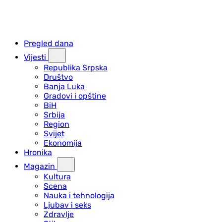
Pregled dana
Vijesti
Republika Srpska
Društvo
Banja Luka
Gradovi i opštine
BiH
Srbija
Region
Svijet
Ekonomija
Hronika
Magazin
Kultura
Scena
Nauka i tehnologija
Ljubav i seks
Zdravlje