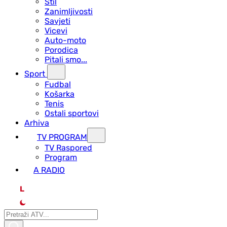
Stil
Zanimljivosti
Savjeti
Vicevi
Auto-moto
Porodica
Pitali smo...
Sport
Fudbal
Košarka
Tenis
Ostali sportovi
Arhiva
TV PROGRAM
ТV Raspored
Program
A RADIO
L