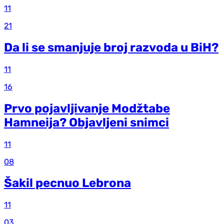
11
21
Da li se smanjuje broj razvoda u BiH?
11
16
Prvo pojavljivanje Modžtabe
Hamneija? Objavljeni snimci
11
08
Šakil pecnuo Lebrona
11
03