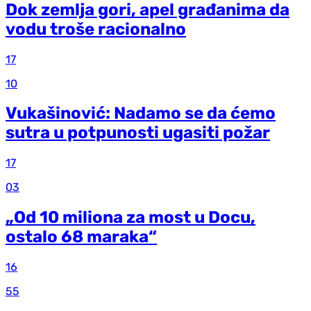
Dok zemlja gori, apel građanima da
vodu troše racionalno
17
10
Vukašinović: Nadamo se da ćemo
sutra u potpunosti ugasiti požar
17
03
„Od 10 miliona za most u Docu,
ostalo 68 maraka“
16
55