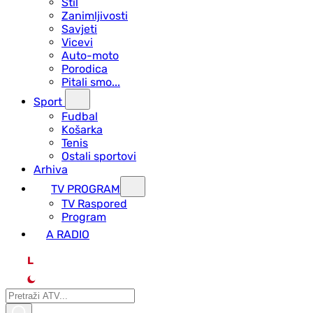
Stil
Zanimljivosti
Savjeti
Vicevi
Auto-moto
Porodica
Pitali smo...
Sport
Fudbal
Košarka
Tenis
Ostali sportovi
Arhiva
TV PROGRAM
ТV Raspored
Program
A RADIO
L