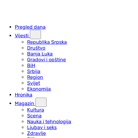
Pregled dana
Vijesti
Republika Srpska
Društvo
Banja Luka
Gradovi i opštine
BiH
Srbija
Region
Svijet
Ekonomija
Hronika
Magazin
Kultura
Scena
Nauka i tehnologija
Ljubav i seks
Zdravlje