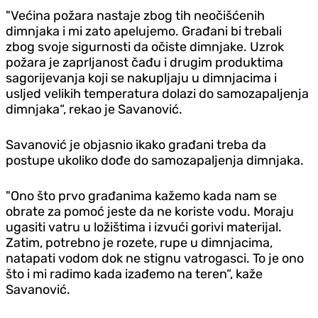
"Većina požara nastaje zbog tih neočišćenih
dimnjaka i mi zato apelujemo. Građani bi trebali
zbog svoje sigurnosti da očiste dimnjake. Uzrok
požara je zaprljanost čađu i drugim produktima
sagorijevanja koji se nakupljaju u dimnjacima i
usljed velikih temperatura dolazi do samozapaljenja
dimnjaka“, rekao je Savanović.
Savanović je objasnio ikako građani treba da
postupe ukoliko dođe do samozapaljenja dimnjaka.
"Ono što prvo građanima kažemo kada nam se
obrate za pomoć jeste da ne koriste vodu. Moraju
ugasiti vatru u ložištima i izvući gorivi materijal.
Zatim, potrebno je rozete, rupe u dimnjacima,
natapati vodom dok ne stignu vatrogasci. To je ono
što i mi radimo kada izađemo na teren“, kaže
Savanović.