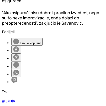
osigurače.
"Ako osigurači nisu dobro i pravilno izvedeni, nego
su to neke improvizacije, onda dolazi do
preopterećenosti“, zaključio je Savanović.
Podijeli:
Link je kopiran!
Tag
:
grijanje