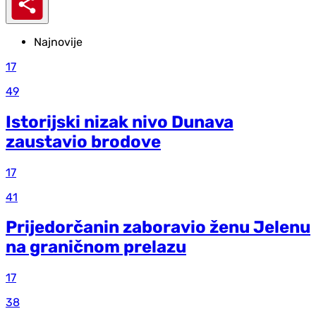
Najnovije
17
49
Istorijski nizak nivo Dunava
zaustavio brodove
17
41
Prijedorčanin zaboravio ženu Jelenu
na graničnom prelazu
17
38