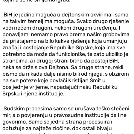
BiH je jedino moguća u dejtonskim okvirima i samo
na takvim temeljima moguća. Svako drugo rješenje
vodi nečem drugom, nekom drugom uređenju. I
ponavljam, nemamo pravo prema našim grobovima
da pristajemo na bilo kakva rješenja koja umanjuju
značaj i postojanje Republike Srpske, koja ima sve
potrebno da može da funkcioniše, te zato ukoliko je
strancima, a i drugoj strani bitno da postoji BiH,
neka se drže slova Dejtona. Sa druge strane, rekli
bismo da nikada dalje nismo bili od njega, s obzirom
na sve poteze koje povlači Kristijan Šmit u
posljednje vrijeme, napadajući našu Republiku
Srpsku i njene institucije.
Sudskim procesima samo se urušava teško stečeni
mir, a o povjerenju u pravosudne institucije da i ne
govorimo. Samo se jedna strana procesuira i
optužuje za najteže zločine, dok ostali bivaju