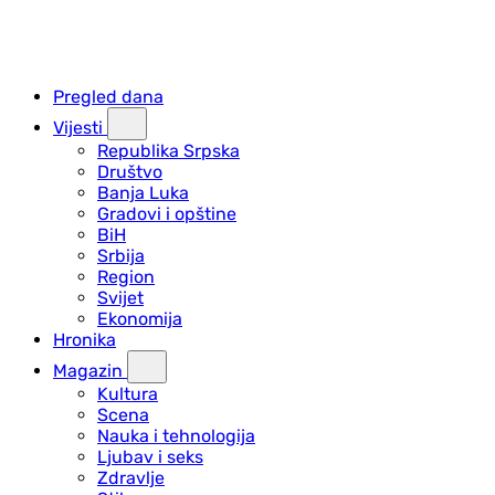
Pregled dana
Vijesti
Republika Srpska
Društvo
Banja Luka
Gradovi i opštine
BiH
Srbija
Region
Svijet
Ekonomija
Hronika
Magazin
Kultura
Scena
Nauka i tehnologija
Ljubav i seks
Zdravlje