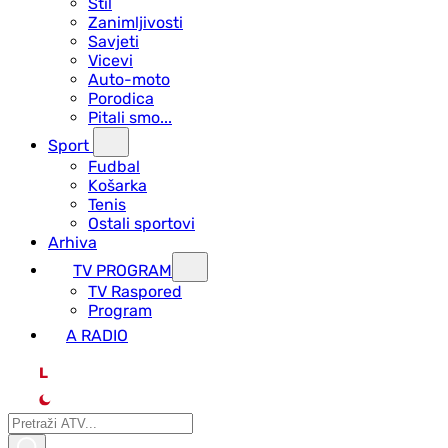
Stil
Zanimljivosti
Savjeti
Vicevi
Auto-moto
Porodica
Pitali smo...
Sport
Fudbal
Košarka
Tenis
Ostali sportovi
Arhiva
TV PROGRAM
ТV Raspored
Program
A RADIO
L