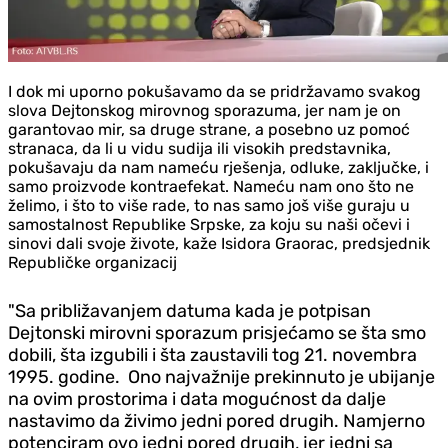
I dok mi uporno pokušavamo da se pridržavamo svakog
slova Dejtonskog mirovnog sporazuma, jer nam je on
garantovao mir, sa druge strane, a posebno uz pomoć
stranaca, da li u vidu sudija ili visokih predstavnika,
pokušavaju da nam nameću rješenja, odluke, zaključke, i
samo proizvode kontraefekat. Nameću nam ono što ne
želimo, i što to više rade, to nas samo još više guraju u
samostalnost Republike Srpske, za koju su naši očevi i
sinovi dali svoje živote, kaže Isidora Graorac, predsjednik
Republičke organizacij
"Sa približavanjem datuma kada je potpisan
Dejtonski mirovni sporazum prisjećamo se šta smo
dobili, šta izgubili i šta zaustavili tog 21. novembra
1995. godine.
Ono najvažnije prekinnuto je ubijanje
na ovim prostorima i data mogućnost da dalje
nastavimo da živimo jedni pored drugih. Namjerno
potenciram ovo jedni pored drugih, jer jedni sa