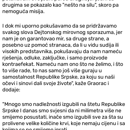
drugima se pokazalo kao "nešto na silu", skoro pa
nemoguća misija.
I dok mi uporno pokušavamo da se pridržavamo
svakog slova Dejtonskog mirovnog sporazuma, jer
nam je on garantovao mir, sa druge strane, a
posebno uz pomoć stranaca, da li u vidu sudija ili
visokih predstavnika, pokušavaju da nam nameću
rješenja, odluke, zaključke, i samo proizvode
kontraefekat. Nameću nam ono što ne želimo, i što
to više rade, to nas samo još više guraju u
samostalnost Republike Srpske, za koju su naši
očevi i sinovi dali svoje živote", kaže
Graorac i
dodaje:
"Mnogo smo nadležnosti izgubili na štetu Republike
Srpske I danas smo svjesni da ni milimetra više ne
smijemo posustati, inače smo izgubili sve za šta su
prolivene velike količine krvi, koje nemaju cijenu i sa
kojima se ne smijemo igrati.