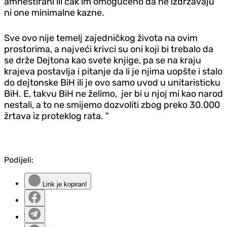
amnestirani ili čak im omogućeno da ne izdržavaju
ni one minimalne kazne.
Sve ovo nije temelj zajedničkog života na ovim
prostorima, a najveći krivci su oni koji bi trebalo da
se drže Dejtona kao svete knjige, pa se na kraju
krajeva postavlja i pitanje da li je njima uopšte i stalo
do dejtonske BiH ili je ovo samo uvod u unitaristicku
BiH. E, takvu BiH ne želimo, jer bi u njoj mi kao narod
nestali, a to ne smijemo dozvoliti zbog preko 30.000
žrtava iz proteklog rata. "
Podijeli:
Link je kopiran!