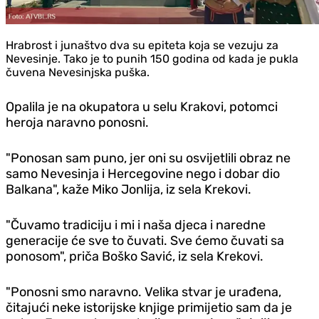
Hrabrost i junaštvo dva su epiteta koja se vezuju za
Nevesinje. Tako je to punih 150 godina od kada je pukla
čuvena Nevesinjska puška.
Opalila je na okupatora u selu Krakovi, potomci
heroja naravno ponosni.
"Ponosan sam puno, jer oni su osvijetlili obraz ne
samo Nevesinja i Hercegovine nego i dobar dio
Balkana", kaže Miko Jonlija, iz sela Krekovi.
"Čuvamo tradiciju i mi i naša djeca i naredne
generacije će sve to čuvati. Sve ćemo čuvati sa
ponosom", priča Boško Savić, iz sela Krekovi.
"Ponosni smo naravno. Velika stvar je urađena,
čitajući neke istorijske knjige primijetio sam da je