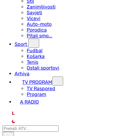
Stil
Zanimljivosti
Savjeti
Vicevi
Auto-moto
Porodica
Pitali smo...
Sport
Fudbal
Košarka
Tenis
Ostali sportovi
Arhiva
TV PROGRAM
ТV Raspored
Program
A RADIO
L