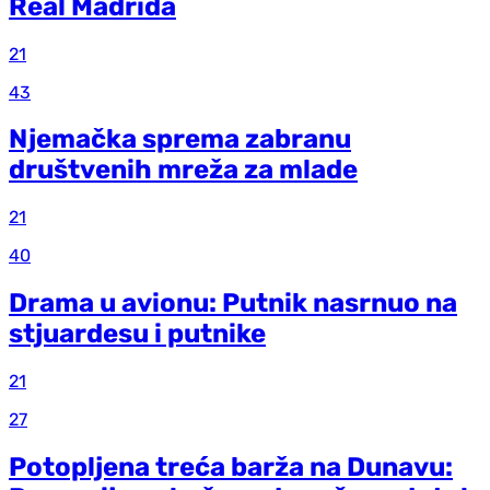
Real Madrida
21
43
Njemačka sprema zabranu
društvenih mreža za mlade
21
40
Drama u avionu: Putnik nasrnuo na
stjuardesu i putnike
21
27
Potopljena treća barža na Dunavu: