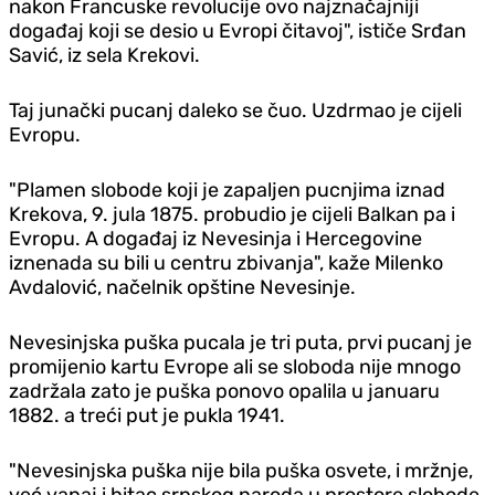
nakon Francuske revolucije ovo najznačajniji
događaj koji se desio u Evropi čitavoj", ističe Srđan
Savić, iz sela Krekovi.
Taj junački pucanj daleko se čuo. Uzdrmao je cijeli
Evropu.
"Plamen slobode koji je zapaljen pucnjima iznad
Krekova, 9. jula 1875. probudio je cijeli Balkan pa i
Evropu. A događaj iz Nevesinja i Hercegovine
iznenada su bili u centru zbivanja", kaže Milenko
Avdalović, načelnik opštine Nevesinje.
Nevesinjska puška pucala je tri puta, prvi pucanj je
promijenio kartu Evrope ali se sloboda nije mnogo
zadržala zato je puška ponovo opalila u januaru
1882. a treći put je pukla 1941.
"Nevesinjska puška nije bila puška osvete, i mržnje,
već vapaj i hitac srpskog naroda u prostore slobode