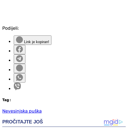
Podijeli:
Link je kopiran!
Tag
:
Nevesinjska puška