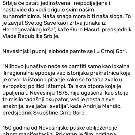
Srbija će ostati jedinstvena i nepodijeljena i
nastaviće da vodi brigu o svim našim
sunarodnicima. Naša snaga mora biti naša sloga. To
je zavjet Svetog Save kao i žrtva junaka iz
Hercegovačkog krša", kaže Đuro Macut, predsjednik
Vlade Republike Srbije.
Nevesinjski pucnji slobode pamte se i u Crnoj Gori.
"Njihovo junaštvo neće se pamtiti samo kao lokalna
ili regionalna epopeja već istorijska prekretnica koja
je otvorila istočno pitanje kako se to tada zvalo u
evropskoj politici i štampi. Ta iskra otpora koja je
upaljena u Nevesinju 1875. nije ugašena, kao što je
to mislio tadašnji okupator, već je postala sve
snažnija, sve jača i svetija", kaže Andrija Mandić,
predsjednik Skupštine Crne Gore.
150 godina od Nevesinjske puške obilježeno je
nizom manifestacija. Prikazan je film, održana