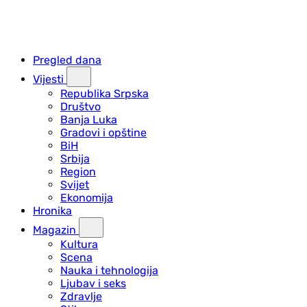
Pregled dana
Vijesti
Republika Srpska
Društvo
Banja Luka
Gradovi i opštine
BiH
Srbija
Region
Svijet
Ekonomija
Hronika
Magazin
Kultura
Scena
Nauka i tehnologija
Ljubav i seks
Zdravlje