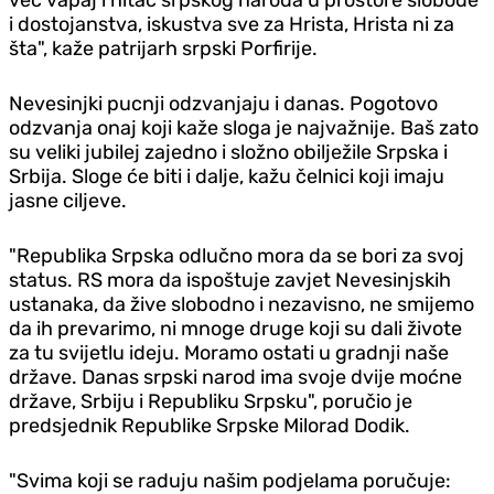
i dostojanstva, iskustva sve za Hrista, Hrista ni za
šta", kaže patrijarh srpski Porfirije.
Nevesinjki pucnji odzvanjaju i danas. Pogotovo
odzvanja onaj koji kaže sloga je najvažnije. Baš zato
su veliki jubilej zajedno i složno obilježile Srpska i
Srbija. Sloge će biti i dalje, kažu čelnici koji imaju
jasne ciljeve.
"Republika Srpska odlučno mora da se bori za svoj
status. RS mora da ispoštuje zavjet Nevesinjskih
ustanaka, da žive slobodno i nezavisno, ne smijemo
da ih prevarimo, ni mnoge druge koji su dali živote
za tu svijetlu ideju. Moramo ostati u gradnji naše
države. Danas srpski narod ima svoje dvije moćne
države, Srbiju i Republiku Srpsku", poručio je
predsjednik Republike Srpske Milorad Dodik.
"Svima koji se raduju našim podjelama poručuje: