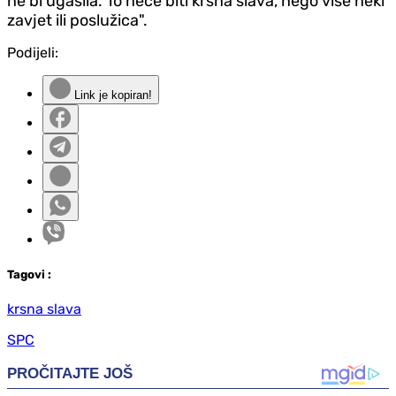
ne bi ugasila. To neće biti krsna slava, nego više neki
zavjet ili poslužica".
Podijeli:
Link je kopiran!
Tag
ovi
:
krsna slava
SPC