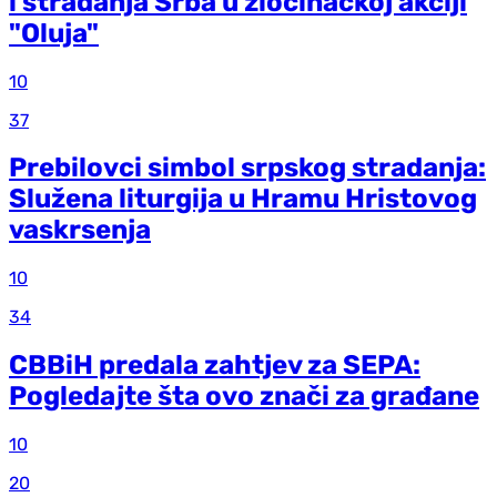
i stradanja Srba u zločinačkoj akciji
"Oluja"
10
37
Prebilovci simbol srpskog stradanja:
Služena liturgija u Hramu Hristovog
vaskrsenja
10
34
CBBiH predala zahtjev za SEPA:
Pogledajte šta ovo znači za građane
10
20