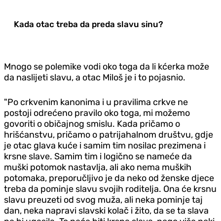
Kada otac treba da preda slavu sinu?
Mnogo se polemike vodi oko toga da li kćerka može
da naslijeti slavu, a otac Miloš je i to pojasnio.
"
Po crkvenim kanonima i u pravilima crkve ne
postoji odrećeno pravilo oko toga, mi možemo
govoriti o običajnog smislu. Kada pričamo o
hrišćanstvu, pričamo o patrijahalnom društvu, gdje
je otac glava kuće i samim tim nosilac prezimena i
krsne slave. Samim tim i logično se nameće da
muški potomok nastavlja, ali ako nema muških
potomaka, preporučljivo je da neko od ženske djece
treba da pominje slavu svojih roditelja. Ona će krsnu
slavu preuzeti od svog muža, ali neka pominje taj
dan, neka napravi slavski kolač i žito, da se ta slava