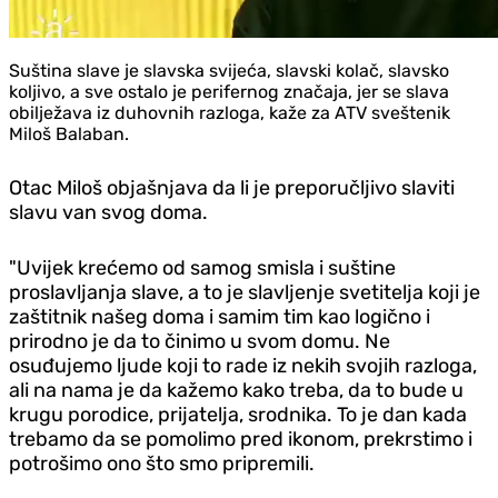
Suština slave je slavska svijeća, slavski kolač, slavsko
koljivo, a sve ostalo je perifernog značaja, jer se slava
obilježava iz duhovnih razloga, kaže za ATV sveštenik
Miloš Balaban.
Otac Miloš objašnjava da li je preporučljivo slaviti
slavu van svog doma.
"Uvijek krećemo od samog smisla i suštine
proslavljanja slave, a to je slavljenje svetitelja koji je
zaštitnik našeg doma i samim tim kao logično i
prirodno je da to činimo u svom domu. Ne
osuđujemo ljude koji to rade iz nekih svojih razloga,
ali na nama je da kažemo kako treba, da to bude u
krugu porodice, prijatelja, srodnika. To je dan kada
trebamo da se pomolimo pred ikonom, prekrstimo i
potrošimo ono što smo pripremili.