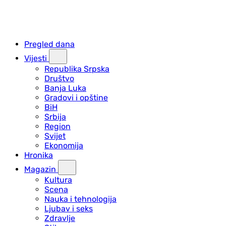
Pregled dana
Vijesti
Republika Srpska
Društvo
Banja Luka
Gradovi i opštine
BiH
Srbija
Region
Svijet
Ekonomija
Hronika
Magazin
Kultura
Scena
Nauka i tehnologija
Ljubav i seks
Zdravlje