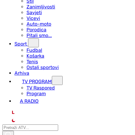
Stil
Zanimljivosti
Savjeti
Vicevi
Auto-moto
Porodica
Pitali smo...
Sport
Fudbal
Košarka
Tenis
Ostali sportovi
Arhiva
TV PROGRAM
ТV Raspored
Program
A RADIO
L