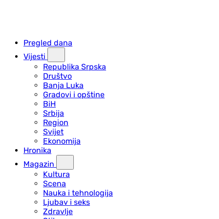
Pregled dana
Vijesti
Republika Srpska
Društvo
Banja Luka
Gradovi i opštine
BiH
Srbija
Region
Svijet
Ekonomija
Hronika
Magazin
Kultura
Scena
Nauka i tehnologija
Ljubav i seks
Zdravlje