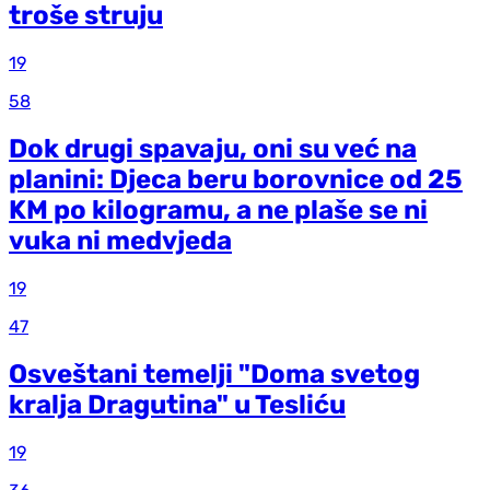
troše struju
19
58
Dok drugi spavaju, oni su već na
planini: Djeca beru borovnice od 25
KM po kilogramu, a ne plaše se ni
vuka ni medvjeda
19
47
Osveštani temelji "Doma svetog
kralja Dragutina" u Tesliću
19