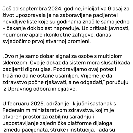
Još od septembra 2024. godine, inicijativa Glasaj za
život upozoravala je na zaboravljene pacijente i
nevidljive liste koje su godinama značile samo jedno
– čekanje dok bolest napreduje. Uz pritisak javnosti,
neumorne apale i konkretne zahtjeve, danas
svjedočimo prvoj stvarnoj promjeni.
„Ovo nije samo dobar signal za osobe s multiplom
sklerozom. Ovo je dokaz da sistem mora slušati kada
pacijenti dignu glas. Pozdravljamo ovaj potez i
tražimo da ne ostane usamljen. Vrijeme je da
zdravstvo počne rješavati, a ne odgađati,“ poručuju
iz Upravnog odbora inicijative.
U februaru 2025. održan je i ključni sastanak s
Federalnim ministarstvom zdravstva, kojim je
otvoren prostor za ozbiljnu saradnju i
uspostavljanje zajedničke platforme dijaloga
između pacijenata, struke i institucija. Tada su