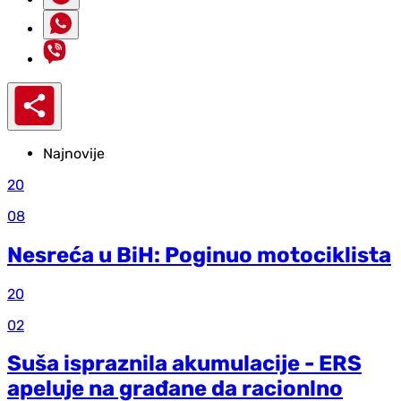
Najnovije
20
08
Nesreća u BiH: Poginuo motociklista
20
02
Suša ispraznila akumulacije - ERS
apeluje na građane da racionlno