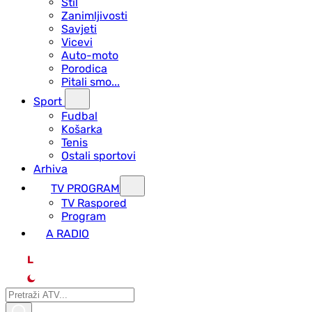
Stil
Zanimljivosti
Savjeti
Vicevi
Auto-moto
Porodica
Pitali smo...
Sport
Fudbal
Košarka
Tenis
Ostali sportovi
Arhiva
TV PROGRAM
ТV Raspored
Program
A RADIO
L