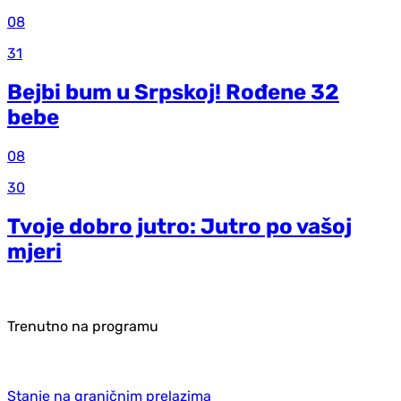
08
31
Bejbi bum u Srpskoj! Rođene 32
bebe
08
30
Tvoje dobro jutro: Jutro po vašoj
mjeri
Trenutno na programu
Stanje na graničnim prelazima