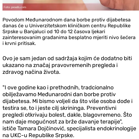
Povodom Međunarodnom dana borbe protiv dijabetesa
danas će u Univerzitetskom kliničkom centru Republike
Srpske u Banjaluci od 10 do 12 časova ljekari
zainteresovanim građanima besplatno mjeriti nivo šećera
i krvni pritisak.
Ovo je sam jedan od sadržaja kojim će dodatno biti
ukazano na značaj pravovremenih pregleda i
zdravog načina života.
"I ove godine kao i prethodnih, tradcionalno
obilježavamo Međunarodni dan borbe protiv
dijabetesa. Mi bismo voljeli da što više osoba dođe i
testira se, to i jeste cilj skrininga. Preventivni
pregledi otkrivaju bolest, dakle, blagovremeno. Što
nam daje mogućnost za brže davanje terapije",
ističe Tamara Dojčinović, specijalista endokrinologije
na UKC-u Republike Srpske.