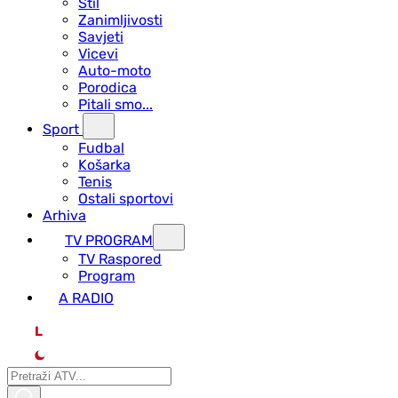
Stil
Zanimljivosti
Savjeti
Vicevi
Auto-moto
Porodica
Pitali smo...
Sport
Fudbal
Košarka
Tenis
Ostali sportovi
Arhiva
TV PROGRAM
ТV Raspored
Program
A RADIO
L