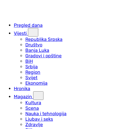
Pregled dana
Vijesti
Republika Srpska
Društvo
Banja Luka
Gradovi i opštine
BiH
Srbija
Region
Svijet
Ekonomija
Hronika
Magazin
Kultura
Scena
Nauka i tehnologija
Ljubav i seks
Zdravlje