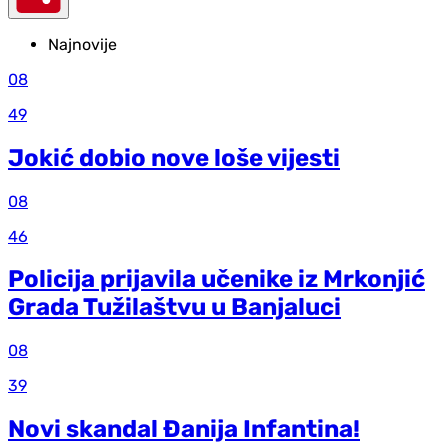
Najnovije
08
49
Jokić dobio nove loše vijesti
08
46
Policija prijavila učenike iz Mrkonjić
Grada Tužilaštvu u Banjaluci
08
39
Novi skandal Đanija Infantina!