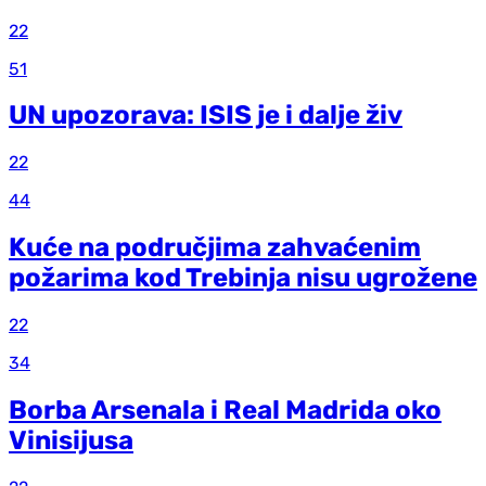
22
51
UN upozorava: ISIS je i dalje živ
22
44
Kuće na područjima zahvaćenim
požarima kod Trebinja nisu ugrožene
22
34
Borba Arsenala i Real Madrida oko
Vinisijusa