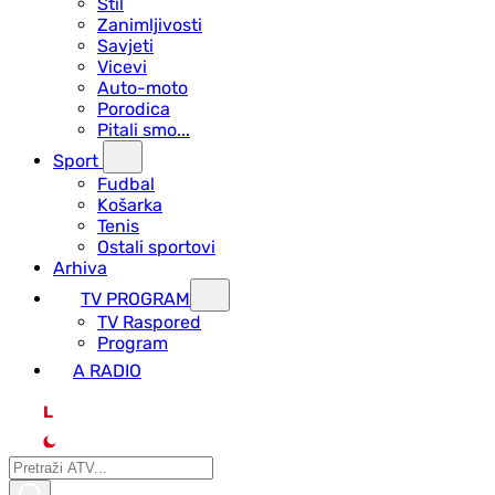
Stil
Zanimljivosti
Savjeti
Vicevi
Auto-moto
Porodica
Pitali smo...
Sport
Fudbal
Košarka
Tenis
Ostali sportovi
Arhiva
TV PROGRAM
ТV Raspored
Program
A RADIO
L