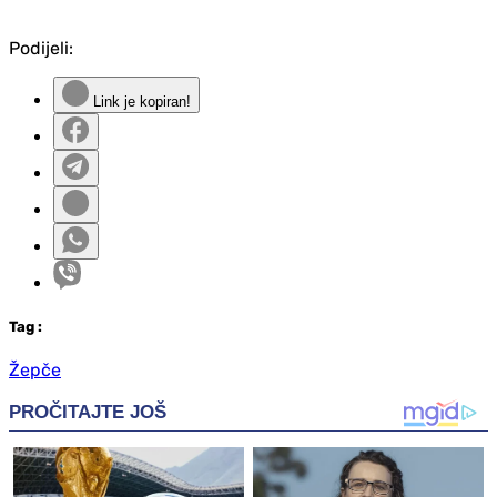
Podijeli:
Link je kopiran!
Tag
:
Žepče