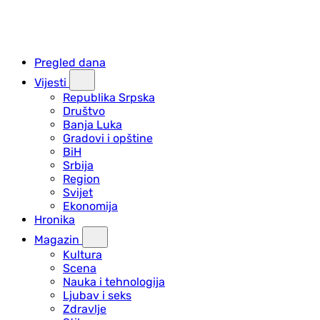
Pregled dana
Vijesti
Republika Srpska
Društvo
Banja Luka
Gradovi i opštine
BiH
Srbija
Region
Svijet
Ekonomija
Hronika
Magazin
Kultura
Scena
Nauka i tehnologija
Ljubav i seks
Zdravlje