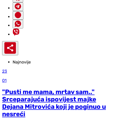
Najnovije
23
01
"Pusti me mama, mrtav sam.."
Srceparajuća ispovijest majke
Dejana Mitrovića koji je poginuo u
nesreći