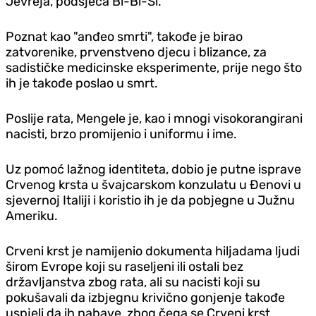
Jevreja, podsjeća Bi-Bi-Si.
Poznat kao "anđeo smrti", takođe je birao
zatvorenike, prvenstveno djecu i blizance, za
sadističke medicinske eksperimente, prije nego što
ih je takođe poslao u smrt.
Poslije rata, Mengele je, kao i mnogi visokorangirani
nacisti, brzo promijenio i uniformu i ime.
Uz pomoć lažnog identiteta, dobio je putne isprave
Crvenog krsta u švajcarskom konzulatu u Đenovi u
sjevernoj Italiji i koristio ih je da pobjegne u Južnu
Ameriku.
Crveni krst je namijenio dokumenta hiljadama ljudi
širom Evrope koji su raseljeni ili ostali bez
državljanstva zbog rata, ali su nacisti koji su
pokušavali da izbjegnu krivično gonjenje takođe
uspjeli da ih nabave, zbog čega se Crveni krst