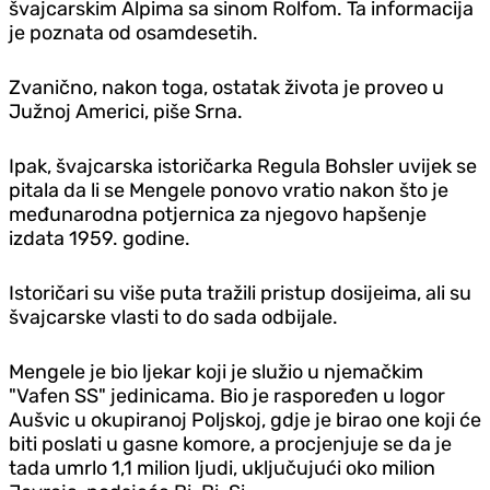
švajcarskim Alpima sa sinom Rolfom. Ta informacija
je poznata od osamdesetih.
Zvanično, nakon toga, ostatak života je proveo u
Južnoj Americi, piše Srna.
Ipak, švajcarska istoričarka Regula Bohsler uvijek se
pitala da li se Mengele ponovo vratio nakon što je
međunarodna potjernica za njegovo hapšenje
izdata 1959. godine.
Istoričari su više puta tražili pristup dosijeima, ali su
švajcarske vlasti to do sada odbijale.
Mengele je bio ljekar koji je služio u njemačkim
"Vafen SS" jedinicama. Bio je raspoređen u logor
Aušvic u okupiranoj Poljskoj, gdje je birao one koji će
biti poslati u gasne komore, a procjenjuje se da je
tada umrlo 1,1 milion ljudi, uključujući oko milion