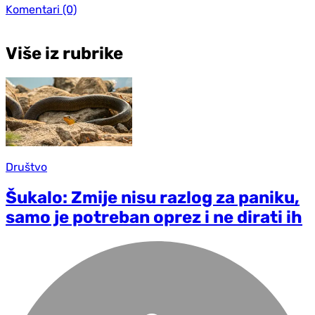
Komentari
(0)
Više iz rubrike
Društvo
Šukalo: Zmije nisu razlog za paniku,
samo je potreban oprez i ne dirati ih