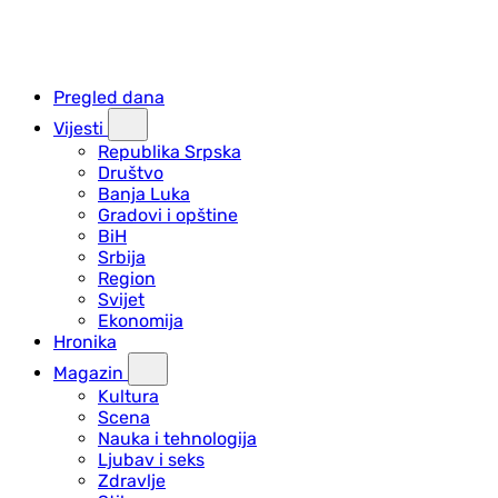
Pregled dana
Vijesti
Republika Srpska
Društvo
Banja Luka
Gradovi i opštine
BiH
Srbija
Region
Svijet
Ekonomija
Hronika
Magazin
Kultura
Scena
Nauka i tehnologija
Ljubav i seks
Zdravlje