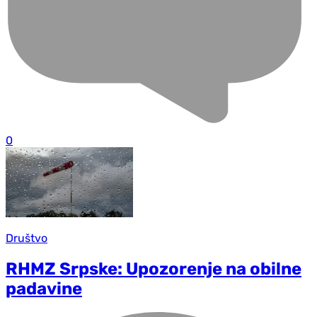
0
Društvo
RHMZ Srpske: Upozorenje na obilne
padavine