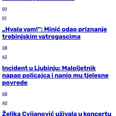
09
01
„Hvala vam!“: Minić odao priznanje
trebinjskim vatrogascima
08
42
Incident u Ljubinju: Maloljetnik
napao policajca i nanio mu tjelesne
povrede
08
40
Željka Cvijanović uživala u koncertu