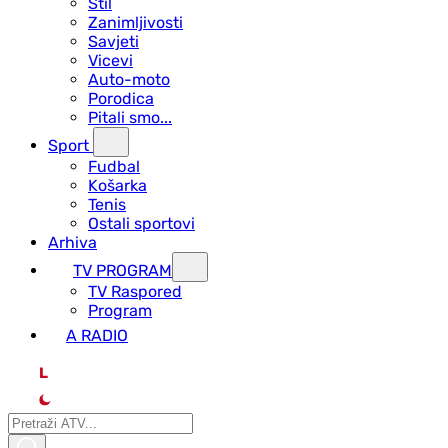
Stil
Zanimljivosti
Savjeti
Vicevi
Auto-moto
Porodica
Pitali smo...
Sport
Fudbal
Košarka
Tenis
Ostali sportovi
Arhiva
TV PROGRAM
ТV Raspored
Program
A RADIO
L