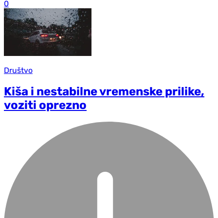
0
Društvo
Kiša i nestabilne vremenske prilike,
voziti oprezno