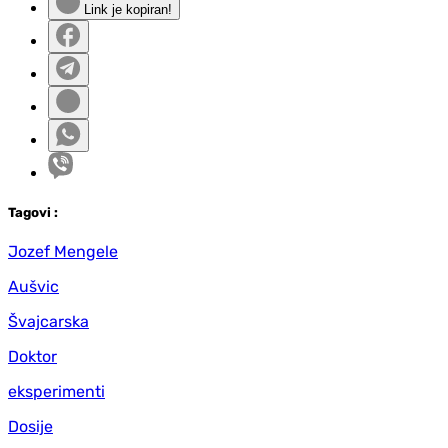
Link je kopiran!
Tag
ovi
:
Jozef Mengele
Aušvic
Švajcarska
Doktor
eksperimenti
Dosije