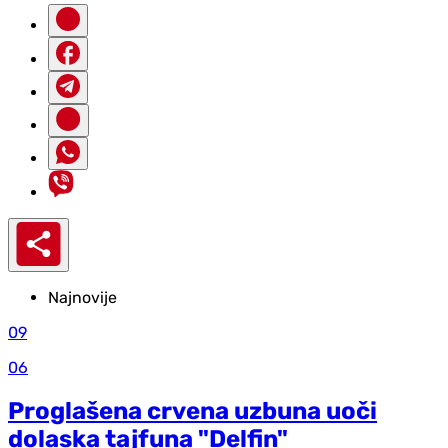
Najnovije
09
06
Proglašena crvena uzbuna uoči
dolaska tajfuna "Delfin"