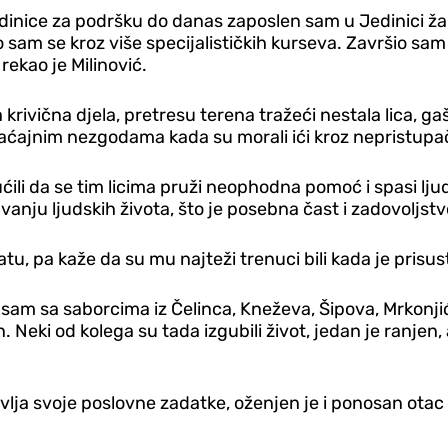
dinice za podršku do danas zaposlen sam u Jedinici ža
 sam se kroz više specijalističkih kurseva. Završio sa
rekao je Milinović.
 krivična djela, pretresu terena tražeći nestala lica, 
aćajnim nezgodama kada su morali ići kroz nepristupa
i da se tim licima pruži neophodna pomoć i spasi ljudski
anju ljudskih života, što je posebna čast i zadovoljstvo 
 pa kaže da su mu najteži trenuci bili kada je prisustv
 sam sa saborcima iz Čelinca, Kneževa, Šipova, Mrkonji
Neki od kolega su tada izgubili život, jedan je ranjen, a
avlja svoje poslovne zadatke, oženjen je i ponosan otac 