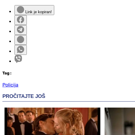
Link je kopiran!
Tag
:
Policija