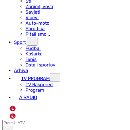
Stil
Zanimljivosti
Savjeti
Vicevi
Auto-moto
Porodica
Pitali smo...
Sport
Fudbal
Košarka
Tenis
Ostali sportovi
Arhiva
TV PROGRAM
ТV Raspored
Program
A RADIO
L