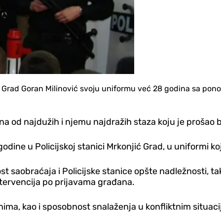
 Grad Goran Milinović svoju uniformu već 28 godina sa ponos
na od najdužih i njemu najdražih staza koju je prošao b
 godine u Policijskoj stanici Mrkonjić Grad, u uniformi 
st saobraćaja i Policijske stanice opšte nadležnosti, ta
ntervencija po prijavama građana.
anima, kao i sposobnost snalaženja u konfliktnim situac