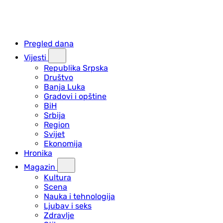
Pregled dana
Vijesti
Republika Srpska
Društvo
Banja Luka
Gradovi i opštine
BiH
Srbija
Region
Svijet
Ekonomija
Hronika
Magazin
Kultura
Scena
Nauka i tehnologija
Ljubav i seks
Zdravlje