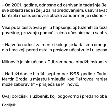
- Od 2001. godine, odnosno od osnivanje tadašnje Je
sve oblasti rada i želju za napredovanjem, usavršavao
kontrola mase, osnovna obuka žandarmerije i slično - 
Više puta čestvovao je i u hapšenju optuženih za teža
površine, pružanju pomoći licima učesnicima u saobr
- Najveća radost za mene i kolege je kada smo omogućil
dio tima koji pored ostalih poslova učestvuje i u spasav
Milinović je bio učesnik Odbrambeno-otadžbinskom ratu,
- Najteži dan je bio 14. septembar 1995. godine. Tada
Martin Broda, u mjestu Krnjeuša, kod Petrovca, ranjen. 
može zaboraviti" - prisjeća se Milinović.
Ovaj policijski službenik, koji odgovorno i predano ob
Podijeli: