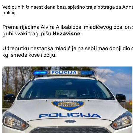
Već punih trinaest dana bezuspješno traje potraga za Adnan
policiji.
Prema riječima Alvira Alibabićća, mladićevog oca, on 
gubi svaki trag, pišu
Nezavisne
.
U trenutku nestanka mladić je na sebi imao donji dio c
kg, smeđe kose i očiju.