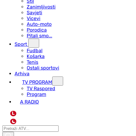
Stil
Zanimljivosti
Savjeti
Vicevi
Auto-moto
Porodica
Pitali smo...
Sport
Fudbal
Košarka
Tenis
Ostali sportovi
Arhiva
TV PROGRAM
ТV Raspored
Program
A RADIO
L