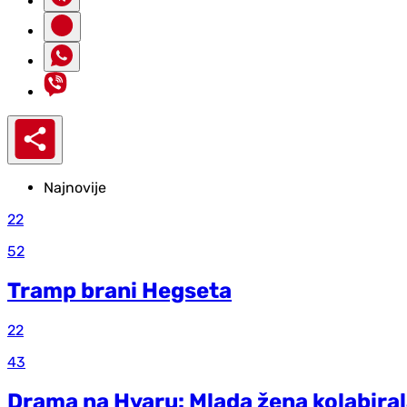
Najnovije
22
52
Tramp brani Hegseta
22
43
Drama na Hvaru: Mlada žena kolabiral