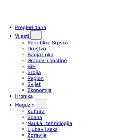
Pregled dana
Vijesti
Republika Srpska
Društvo
Banja Luka
Gradovi i opštine
BiH
Srbija
Region
Svijet
Ekonomija
Hronika
Magazin
Kultura
Scena
Nauka i tehnologija
Ljubav i seks
Zdravlje