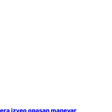
ptera izveo opasan manevar