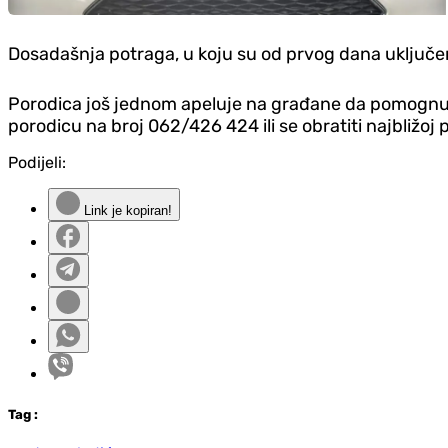
Dosadašnja potraga, u koju su od prvog dana uključeni 
Porodica još jednom apeluje na građane da pomognu u 
porodicu na broj 062/426 424 ili se obratiti najbližoj po
Podijeli:
Link je kopiran!
Tag
: