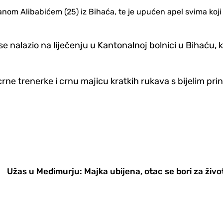
om Alibabićem (25) iz Bihaća, te je upućen apel svima koji m
se nalazio na liječenju u Kantonalnoj bolnici u Bihaću,
rne trenerke i crnu majicu kratkih rukava s bijelim prin
Užas u Međimurju: Majka ubijena, otac se bori za živo