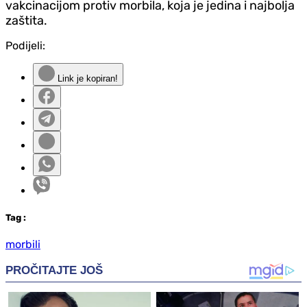
vakcinacijom protiv morbila, koja je jedina i najbolja
zaštita.
Podijeli:
Link je kopiran!
Tag
:
morbili