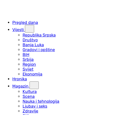
Pregled dana
Vijesti
Republika Srpska
Društvo
Banja Luka
Gradovi i opštine
BiH
Srbija
Region
Svijet
Ekonomija
Hronika
Magazin
Kultura
Scena
Nauka i tehnologija
Ljubav i seks
Zdravlje