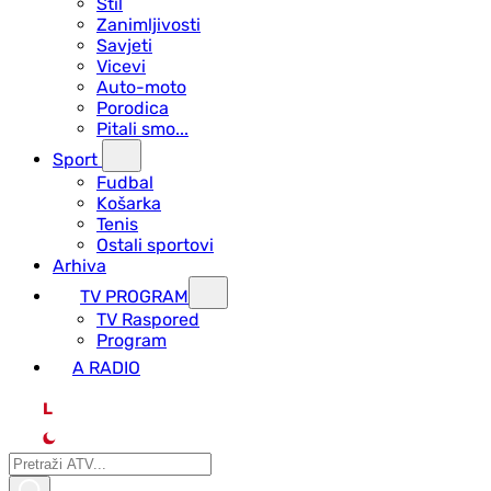
Stil
Zanimljivosti
Savjeti
Vicevi
Auto-moto
Porodica
Pitali smo...
Sport
Fudbal
Košarka
Tenis
Ostali sportovi
Arhiva
TV PROGRAM
ТV Raspored
Program
A RADIO
L