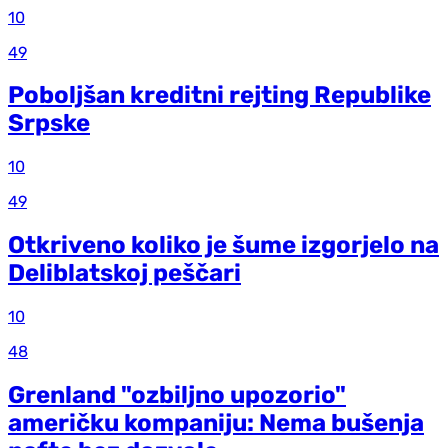
10
49
Poboljšan kreditni rejting Republike
Srpske
10
49
Otkriveno koliko je šume izgorjelo na
Deliblatskoj peščari
10
48
Grenland "ozbiljno upozorio"
američku kompaniju: Nema bušenja