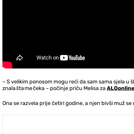
– S velikim ponosom mogu reći da sam sama sjela u šle
znala šta me čeka – počinje priču Melisa za
ALOonlin
Ona se razvela prije četiri godine, a njen bivši muž 