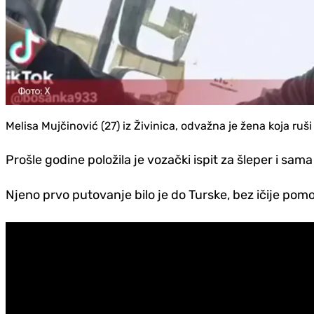
Melisa Mujčinović (27) iz Živinica, odvažna je žena koja ruš
Prošle godine položila je vozački ispit za šleper i sama
Njeno prvo putovanje bilo je do Turske, bez ičije pom