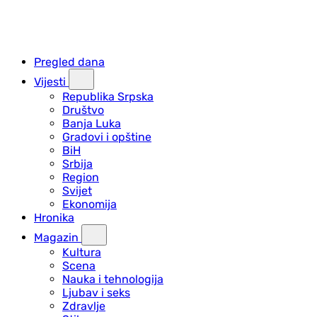
Pregled dana
Vijesti
Republika Srpska
Društvo
Banja Luka
Gradovi i opštine
BiH
Srbija
Region
Svijet
Ekonomija
Hronika
Magazin
Kultura
Scena
Nauka i tehnologija
Ljubav i seks
Zdravlje