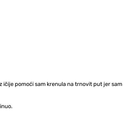
 ičije pomoći sam krenula na trnovit put jer sam
inuo.