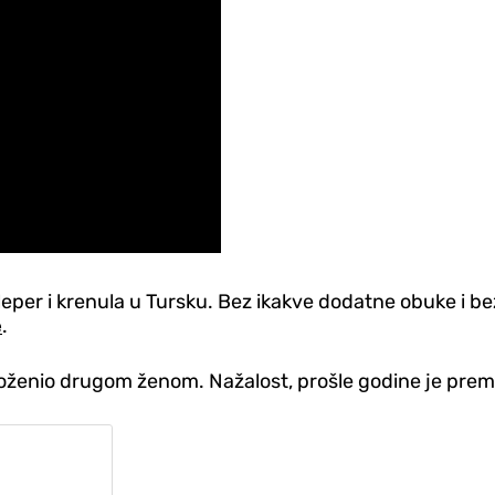
per i krenula u Tursku. Bez ikakve dodatne obuke i bez
e
.
se oženio drugom ženom. Nažalost, prošle godine je prem