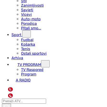
Stil
Zanimljivosti
Savjeti
Vicevi
Auto-moto
Porodica
Pitali smo...
Sport
Fudbal
Košarka
Tenis
Ostali sportovi
Arhiva
TV PROGRAM
ТV Raspored
Program
A RADIO
L